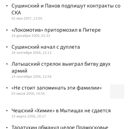
Сушинский и Панов подпишут контракты со
СКА
02 мая 2007, 13:50
«Локомотив» притормозил в Питере
24 декабря 2006, 02:33
Сушинский начал с дуплета
28 сентября 2006, 22:13
Латышский стрелок выиграл битву двух
армий
14 сентября 2006, 22:58
«Не стоит запоминать эти фамилии»
03 июля 2006, 14:56
Чешский «Химик» в Мытищах не сдается
25 марта 2006, 20:17
Таратухин обманул целое Подмосковье