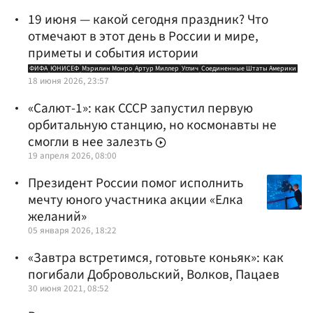
19 июня — какой сегодня праздник? Что
отмечают в этот день в России и мире,
приметы и события истории
ФИФА
ЮНИСЕФ
Мэрилин Монро
Артур Миллер
Углич
Соединенные Штаты Америки
18 июня 2026, 23:57
«Салют-1»: как СССР запустил первую
орбитальную станцию, но космонавты не
смогли в нее залезть
19 апреля 2026, 08:00
Президент России помог исполнить
мечту юного участника акции «Елка
желаний»
05 января 2026, 18:22
«Завтра встретимся, готовьте коньяк»: как
погибали Добровольский, Волков, Пацаев
30 июня 2021, 08:52