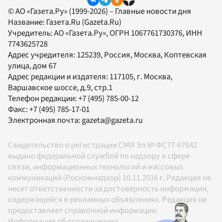
© АО «Газета.Ру» (1999-2026) – Главные новости дня
Название:
Газета.Ru
(Gazeta.Ru)
Учредитель:
АО «Газета.Ру»
, ОГРН 1067761730376, ИНН
7743625728
Адрес учредителя: 125239, Россия, Москва, Коптевская
улица, дом 67
Адрес редакции и издателя:
117105
, г.
Москва
,
Варшавское шоссе, д.9, стр.1
Телефон редакции:
+7 (495) 785-00-12
Факс:
+7 (495) 785-17-01
Электронная почта:
gazeta@gazeta.ru
Свидетельство о регистрации СМИ Эл № ФС77-67642
выдано федеральной службой по надзору в сфере
связи, информационных технологий и массовых
коммуникаций (Роскомнадзор) 10.11.2016 г. Редакция не
несет ответственности за достоверность информации,
содержащейся в рекламных объявлениях. Редакция не
предоставляет справочной информации.
Информация об ограничениях