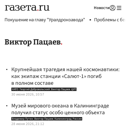
Новости
Авторизоваться
Покушение на главу "Уралдронзавода"
Проблемы с бен
Виктор Пацаев
Крупнейшая трагедия нашей космонавтики:
как экипаж станции «Салют-1» погиб
в полном составе
НАТО
Георгий Добровольский
Виктор Пацаев
ЦУП
30 июня 2026, 10:57
Музей мирового океана в Калининграде
получил статус особо ценного объекта
Владимир Путин
Виктор Пацаев
Калининград
Россия
28 июня 2026, 21:12