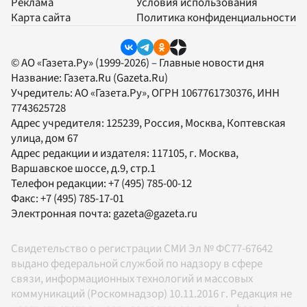
Реклама
Условия использования
Карта сайта
Политика конфиденциальности
© АО «Газета.Ру» (1999-2026) – Главные новости дня
Название:
Газета.Ru
(Gazeta.Ru)
Учредитель:
АО «Газета.Ру»
, ОГРН 1067761730376, ИНН
7743625728
Адрес учредителя: 125239, Россия, Москва, Коптевская
улица, дом 67
Адрес редакции и издателя:
117105
, г.
Москва
,
Варшавское шоссе, д.9, стр.1
Телефон редакции:
+7 (495) 785-00-12
Факс:
+7 (495) 785-17-01
Электронная почта:
gazeta@gazeta.ru
Свидетельство о регистрации СМИ Эл № ФС77-67642
выдано федеральной службой по надзору в сфере
связи, информационных технологий и массовых
коммуникаций (Роскомнадзор) 10.11.2016 г. Редакция не