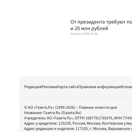
От президента требуют п
и 20 млн рублей
03 марта 2004, 21:06
Редакция
Реклама
Карта сайта
Правовая информация
Услов
© АО «Газета.Ру» (1999-2026) – Главные новости дня
Название:
Газета.Ru
(Gazeta.Ru)
Учредитель:
АО «Газета.Ру»
, ОГРН 1067761730376, ИНН 7743
Адрес учредителя: 125239, Россия, Москва, Коптевская улиц
Адрес редакции и издателя:
117105
, г.
Москва
,
Варшавское шо