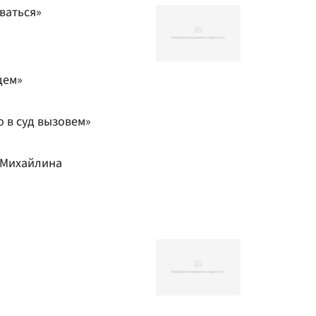
иваться»
дем»
о в суд вызовем»
 Михайлина