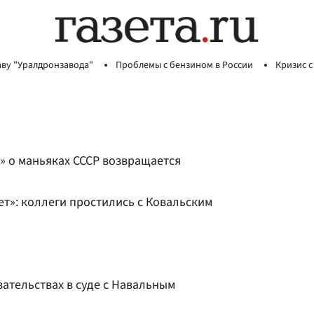
аву "Уралдронзавода"
Проблемы с бензином в России
Кризис с
» о маньяках СССР возвращается
ет»: коллеги простились с Ковальским
зательствах в суде с Навальным