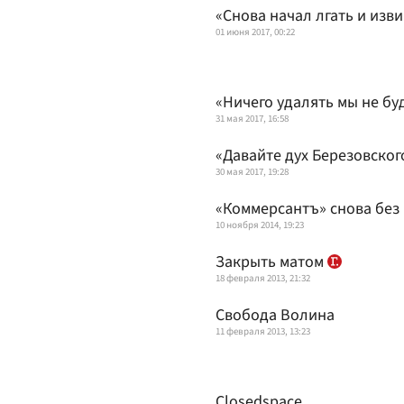
«Снова начал лгать и изв
01 июня 2017, 00:22
«Ничего удалять мы не бу
31 мая 2017, 16:58
«Давайте дух Березовског
30 мая 2017, 19:28
«Коммерсантъ» снова без
10 ноября 2014, 19:23
Закрыть матом
18 февраля 2013, 21:32
Свобода Волина
11 февраля 2013, 13:23
Closedspace