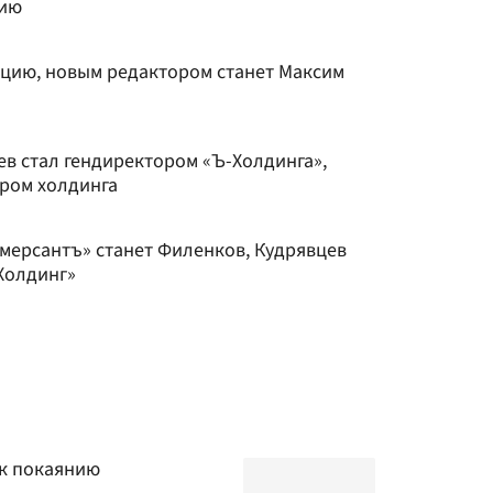
цию
цию, новым редактором станет Максим
ев стал гендиректором «Ъ-Холдинга»,
ром холдинга
ммерсантъ» станет Филенков, Кудрявцев
Холдинг»
 к покаянию