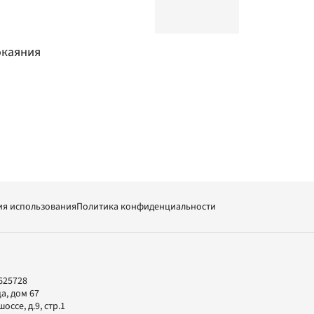
окаяния
ия использования
Политика конфиденциальности
625728
а, дом 67
ссе, д.9, стр.1