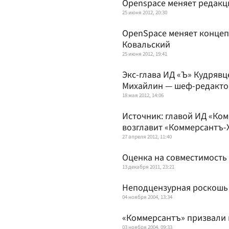
Openspace меняет редак
25 июня 2012, 20:30
OpenSpace меняет концеп
Ковальский
25 июня 2012, 19:41
Экс-глава ИД «Ъ» Кудрявц
Михайлин — шеф-редакто
18 мая 2012, 14:06
Источник: главой ИД «Ко
возглавит «Коммерсантъ-
27 апреля 2012, 11:40
Оценка на совместимость
13 декабря 2011, 23:21
Неподцензурная роскошь
04 ноября 2004, 13:34
«Коммерсантъ» призвали
03 ноября 2004, 09:33