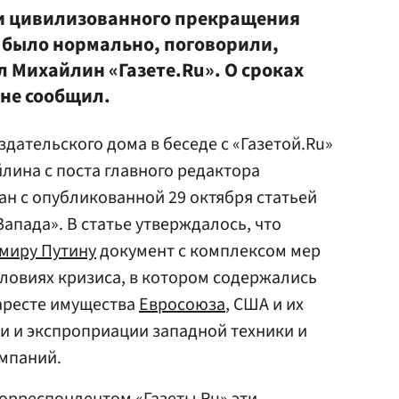
и цивилизованного прекращения
 было нормально, поговорили,
 Михайлин «Газете.Ru». О сроках
 не сообщил.
дательского дома в беседе с «Газетой.Ru»
лина с поста главного редактора
ан с опубликованной 29 октября статьей
апада». В статье утверждалось, что
миру Путину
документ с комплексом мер
ловиях кризиса, в котором содержались
аресте имущества
Евросоюза
, США и их
и и экспроприации западной техники и
омпаний.