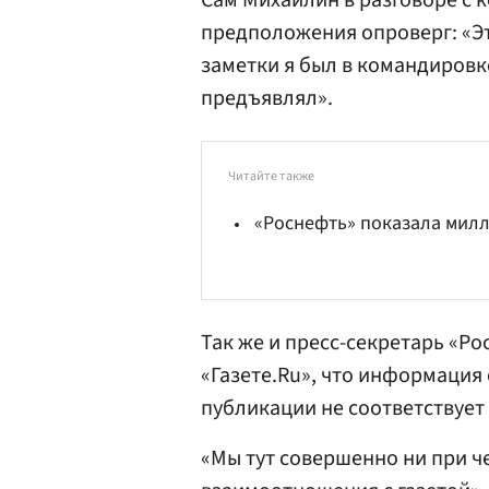
Сам Михайлин в разговоре с 
предположения опроверг: «Э
заметки я был в командировк
предъявлял».
Читайте также
«Роснефть» показала мил
Так же и пресс-секретарь
«Ро
«Газете.Ru», что информация
публикации не соответствует
«Мы тут совершенно ни при ч