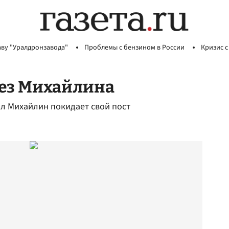
аву "Уралдронзавода"
Проблемы с бензином в России
Кризис с
без Михайлина
л Михайлин покидает свой пост