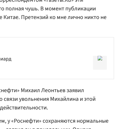
корреспондентом «Газеты.Ru» эти
то полная чушь. В момент публикации
е Китае. Претензий ко мне лично никто не
лиард
снефти»
Михаил
Леонтьев
заявил
 о связи увольнения Михайлина и этой
 действительности.
ем, у «Роснефти» сохраняются нормальные