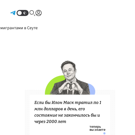
Авторизоваться
 мигрантами в Сеуте
Если бы Илон Маск тратил по 1
млн долларов в день, его
состояние не закончилось бы и
через 2000 лет