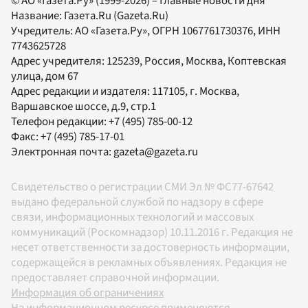
© АО «Газета.Ру» (1999-2026) – Главные новости дня
Название:
Газета.Ru
(Gazeta.Ru)
Учредитель:
АО «Газета.Ру»
, ОГРН 1067761730376, ИНН
7743625728
Адрес учредителя: 125239, Россия, Москва, Коптевская
улица, дом 67
Адрес редакции и издателя:
117105
, г.
Москва
,
Варшавское шоссе, д.9, стр.1
Телефон редакции:
+7 (495) 785-00-12
Факс:
+7 (495) 785-17-01
Электронная почта:
gazeta@gazeta.ru
Свидетельство о регистрации СМИ Эл № ФС77-67642
выдано федеральной службой по надзору в сфере
связи, информационных технологий и массовых
коммуникаций (Роскомнадзор) 10.11.2016 г. Редакция не
несет ответственности за достоверность информации,
содержащейся в рекламных объявлениях. Редакция не
предоставляет справочной информации.
Информация об ограничениях
На информационном ресурсе применяются