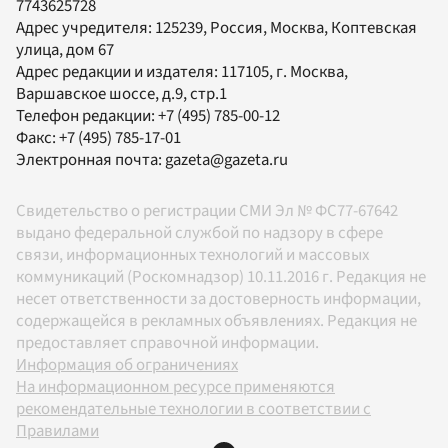
7743625728
Адрес учредителя: 125239, Россия, Москва, Коптевская
улица, дом 67
Адрес редакции и издателя:
117105
, г.
Москва
,
Варшавское шоссе, д.9, стр.1
Телефон редакции:
+7 (495) 785-00-12
Факс:
+7 (495) 785-17-01
Электронная почта:
gazeta@gazeta.ru
Свидетельство о регистрации СМИ Эл № ФС77-67642
выдано федеральной службой по надзору в сфере
связи, информационных технологий и массовых
коммуникаций (Роскомнадзор) 10.11.2016 г. Редакция не
несет ответственности за достоверность информации,
содержащейся в рекламных объявлениях. Редакция не
предоставляет справочной информации.
Информация об ограничениях
На информационном ресурсе применяются
рекомендательные технологии в соответствии с
Правилами