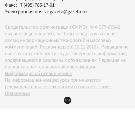
Факс:
+7 (495) 785-17-01
Электронная почта:
gazeta@gazeta.ru
Свидетельство о регистрации СМИ Эл № ФС77-67642
выдано федеральной службой по надзору в сфере
связи, информационных технологий и массовых
коммуникаций (Роскомнадзор) 10.11.2016 г. Редакция не
несет ответственности за достоверность информации,
содержащейся в рекламных объявлениях. Редакция не
предоставляет справочной информации.
Информация об ограничениях
На информационном ресурсе применяются
рекомендательные технологии в соответствии с
Правилами
18+