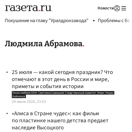
Новости
Авторизоваться
Покушение на главу "Уралдронзавода"
Проблемы с бен
Людмила Абрамова
25 июля — какой сегодня праздник? Что
отмечают в этот день в России и мире,
приметы и события истории
Генассамблея ООН
Светлана Савицкая
Следственный комитет
Иман
Науру
Байконур
24 июля 2026, 23:53
«Алиса в Стране чудес»: как фильм
по пластинке нашего детства предает
наследие Высоцкого