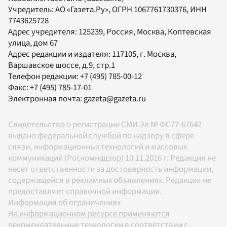
Учредитель:
АО «Газета.Ру»
, ОГРН 1067761730376, ИНН
7743625728
Адрес учредителя: 125239, Россия, Москва, Коптевская
улица, дом 67
Адрес редакции и издателя:
117105
, г.
Москва
,
Варшавское шоссе, д.9, стр.1
Телефон редакции:
+7 (495) 785-00-12
Факс:
+7 (495) 785-17-01
Электронная почта:
gazeta@gazeta.ru
Свидетельство о регистрации СМИ Эл № ФС77-67642
выдано федеральной службой по надзору в сфере
связи, информационных технологий и массовых
коммуникаций (Роскомнадзор) 10.11.2016 г. Редакция не
несет ответственности за достоверность информации,
содержащейся в рекламных объявлениях. Редакция не
предоставляет справочной информации.
Информация об ограничениях
На информационном ресурсе применяются
рекомендательные технологии в соответствии с