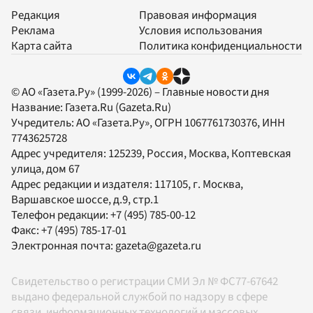
Редакция
Правовая информация
Реклама
Условия использования
Карта сайта
Политика конфиденциальности
© АО «Газета.Ру» (1999-2026) – Главные новости дня
Название:
Газета.Ru
(Gazeta.Ru)
Учредитель:
АО «Газета.Ру»
, ОГРН 1067761730376, ИНН
7743625728
Адрес учредителя: 125239, Россия, Москва, Коптевская
улица, дом 67
Адрес редакции и издателя:
117105
, г.
Москва
,
Варшавское шоссе, д.9, стр.1
Телефон редакции:
+7 (495) 785-00-12
Факс:
+7 (495) 785-17-01
Электронная почта:
gazeta@gazeta.ru
Свидетельство о регистрации СМИ Эл № ФС77-67642
выдано федеральной службой по надзору в сфере
связи, информационных технологий и массовых