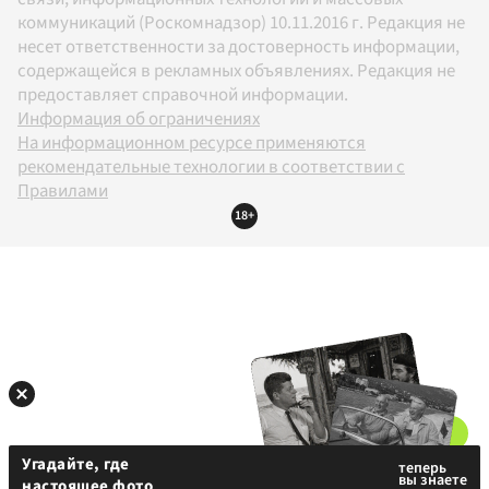
коммуникаций (Роскомнадзор) 10.11.2016 г. Редакция не
несет ответственности за достоверность информации,
содержащейся в рекламных объявлениях. Редакция не
предоставляет справочной информации.
Информация об ограничениях
На информационном ресурсе применяются
рекомендательные технологии в соответствии с
Правилами
18+
Угадайте, где
настоящее фото