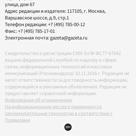
улица, дом 67
Адрес редакции и издателя:
117105
, г.
Москва
,
Варшавское шоссе, д.9, стр.1
Телефон редакции:
+7 (495) 785-00-12
Факс:
+7 (495) 785-17-01
Электронная почта:
gazeta@gazeta.ru
Свидетельство о регистрации СМИ Эл № ФС77-67642
выдано федеральной службой по надзору в сфере
связи, информационных технологий и массовых
коммуникаций (Роскомнадзор) 10.11.2016 г. Редакция не
несет ответственности за достоверность информации,
содержащейся в рекламных объявлениях. Редакция не
предоставляет справочной информации.
Информация об ограничениях
На информационном ресурсе применяются
рекомендательные технологии в соответствии с
Правилами
18+