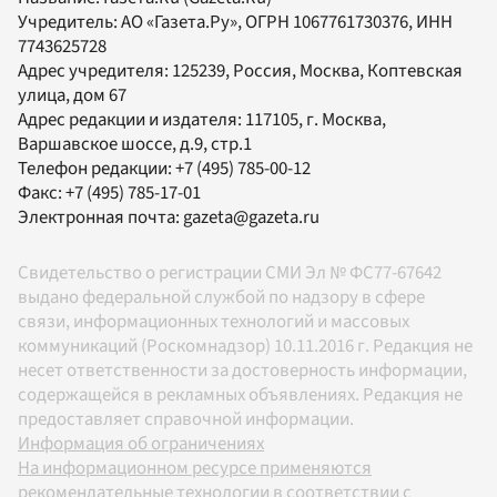
Учредитель:
АО «Газета.Ру»
, ОГРН 1067761730376, ИНН
7743625728
Адрес учредителя: 125239, Россия, Москва, Коптевская
улица, дом 67
Адрес редакции и издателя:
117105
, г.
Москва
,
Варшавское шоссе, д.9, стр.1
Телефон редакции:
+7 (495) 785-00-12
Факс:
+7 (495) 785-17-01
Электронная почта:
gazeta@gazeta.ru
Свидетельство о регистрации СМИ Эл № ФС77-67642
выдано федеральной службой по надзору в сфере
связи, информационных технологий и массовых
коммуникаций (Роскомнадзор) 10.11.2016 г. Редакция не
несет ответственности за достоверность информации,
содержащейся в рекламных объявлениях. Редакция не
предоставляет справочной информации.
Информация об ограничениях
На информационном ресурсе применяются
рекомендательные технологии в соответствии с