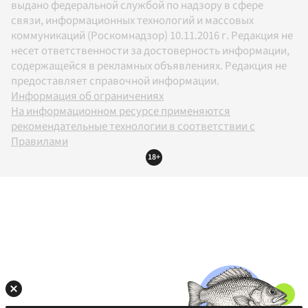
выдано федеральной службой по надзору в сфере
связи, информационных технологий и массовых
коммуникаций (Роскомнадзор) 10.11.2016 г. Редакция не
несет ответственности за достоверность информации,
содержащейся в рекламных объявлениях. Редакция не
предоставляет справочной информации.
Информация об ограничениях
На информационном ресурсе применяются
рекомендательные технологии в соответствии с
Правилами
18+