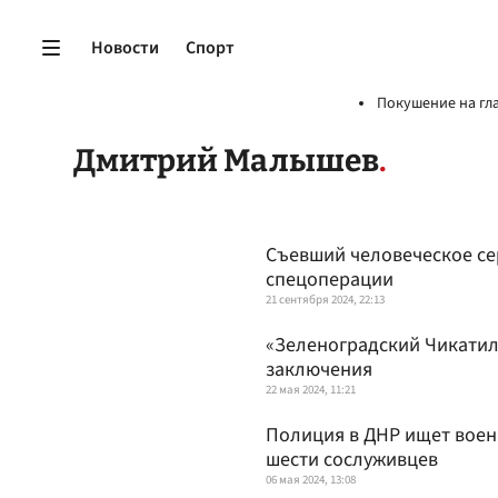
Новости
Спорт
Покушение на гл
Дмитрий Малышев
Съевший человеческое се
спецоперации
21 сентября 2024, 22:13
«Зеленоградский Чикатило
заключения
22 мая 2024, 11:21
Полиция в ДНР ищет воен
шести сослуживцев
06 мая 2024, 13:08