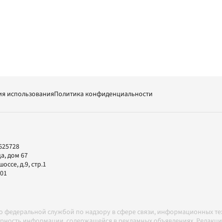
ия использования
Политика конфиденциальности
625728
а, дом 67
ссе, д.9, стр.1
-01
но федеральной службой по надзору в сфере связи, информационных т
товерность информации, содержащейся в рекламных объявлениях. Редак