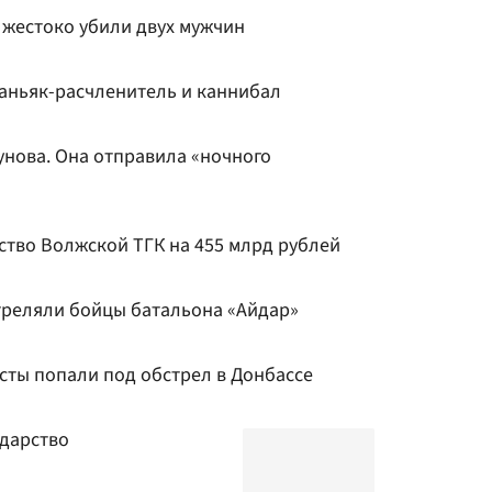
 жестоко убили двух мужчин
маньяк-расчленитель и каннибал
унова. Она отправила «ночного
ство Волжской ТГК на 455 млрд рублей
треляли бойцы батальона «Айдар»
сты попали под обстрел в Донбассе
ударство