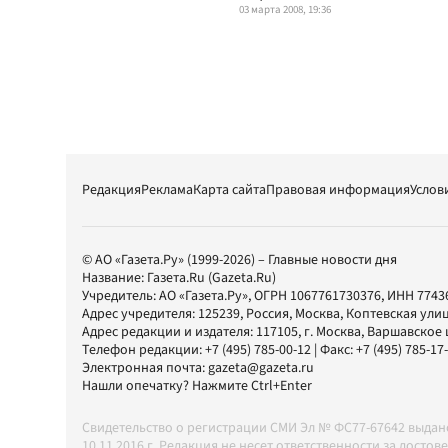
03 марта 2008, 19:36
Редакция
Реклама
Карта сайта
Правовая информация
Услов
© АО «Газета.Ру» (1999-2026) – Главные новости дня
Название:
Газета.Ru
(Gazeta.Ru)
Учредитель:
АО «Газета.Ру»
, ОГРН 1067761730376, ИНН 7743
Адрес учредителя: 125239, Россия, Москва, Коптевская улиц
Адрес редакции и издателя:
117105
, г.
Москва
,
Варшавское шо
Телефон редакции:
+7 (495) 785-00-12
| Факс:
+7 (495) 785-17
Электронная почта:
gazeta@gazeta.ru
Нашли опечатку? Нажмите Ctrl+Enter
Свидетельство о регистрации СМИ Эл № ФС77-67642 выда
10.11.2016 г. Редакция не несет ответственности за дос