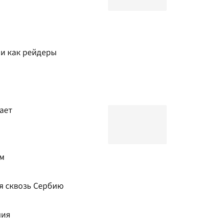
и как рейдеры
ает
ем
я сквозь Сербию
ния