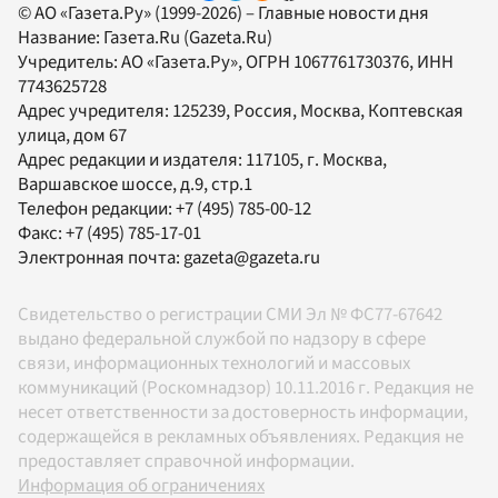
© АО «Газета.Ру» (1999-2026) – Главные новости дня
Название:
Газета.Ru
(Gazeta.Ru)
Учредитель:
АО «Газета.Ру»
, ОГРН 1067761730376, ИНН
7743625728
Адрес учредителя: 125239, Россия, Москва, Коптевская
улица, дом 67
Адрес редакции и издателя:
117105
, г.
Москва
,
Варшавское шоссе, д.9, стр.1
Телефон редакции:
+7 (495) 785-00-12
Факс:
+7 (495) 785-17-01
Электронная почта:
gazeta@gazeta.ru
Свидетельство о регистрации СМИ Эл № ФС77-67642
выдано федеральной службой по надзору в сфере
связи, информационных технологий и массовых
коммуникаций (Роскомнадзор) 10.11.2016 г. Редакция не
несет ответственности за достоверность информации,
содержащейся в рекламных объявлениях. Редакция не
предоставляет справочной информации.
Информация об ограничениях