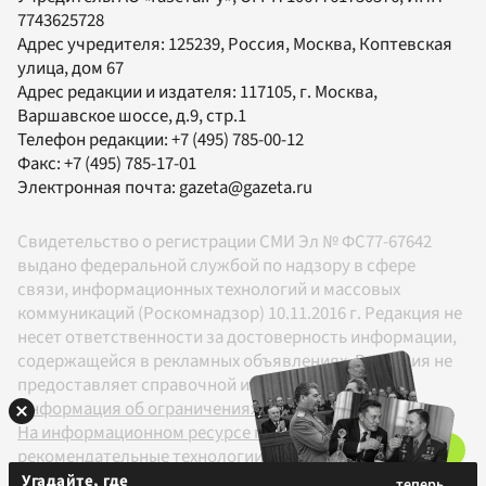
7743625728
Адрес учредителя: 125239, Россия, Москва, Коптевская
улица, дом 67
Адрес редакции и издателя:
117105
, г.
Москва
,
Варшавское шоссе, д.9, стр.1
Телефон редакции:
+7 (495) 785-00-12
Факс:
+7 (495) 785-17-01
Электронная почта:
gazeta@gazeta.ru
Свидетельство о регистрации СМИ Эл № ФС77-67642
выдано федеральной службой по надзору в сфере
связи, информационных технологий и массовых
коммуникаций (Роскомнадзор) 10.11.2016 г. Редакция не
несет ответственности за достоверность информации,
содержащейся в рекламных объявлениях. Редакция не
предоставляет справочной информации.
Информация об ограничениях
На информационном ресурсе применяются
рекомендательные технологии в соответствии с
Правилами
Угадайте, где