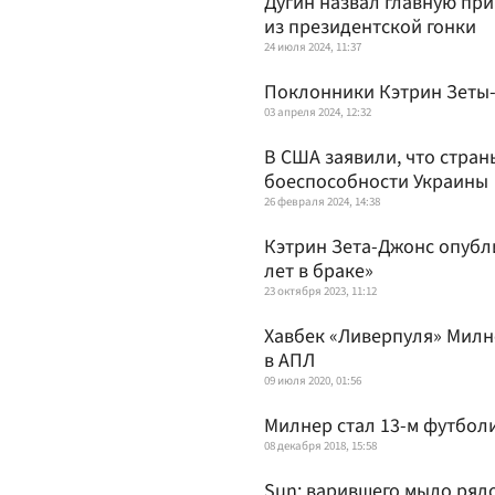
Дугин назвал главную пр
из президентской гонки
24 июля 2024, 11:37
Поклонники Кэтрин Зеты-
03 апреля 2024, 12:32
В США заявили, что стра
боеспособности Украины
26 февраля 2024, 14:38
Кэтрин Зета-Джонс опубл
лет в браке»
23 октября 2023, 11:12
Хавбек «Ливерпуля» Милне
в АПЛ
09 июля 2020, 01:56
Милнер стал 13-м футболи
08 декабря 2018, 15:58
Sun: варившего мыло ряд