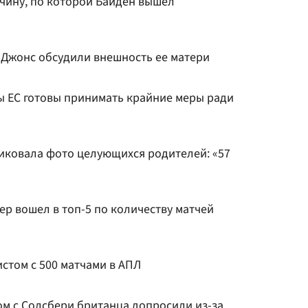
ичину, по которой Байден вышел
Джонс обсудили внешность ее матери
ны ЕС готовы принимать крайние меры ради
иковала фото целующихся родителей: «57
р вошел в топ-5 по количеству матчей
стом с 500 матчами в АПЛ
ом с Солсбери британца допросили из-за