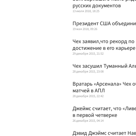
русских документов
13 июля 2018, 18:25
Президент США объедини
19 мая 2018, 09:26
Чех заявил,что рекорд по
достижение в его карьере
29 декабря 2015, 21:52
Чех засушил Туманный Ал
28 декабря 2015, 23:08
Вратарь «Арсенала» Чех о
матчей в АПЛ
28 декабря 2015, 22:42
Джеймс считает, что «Лив
в первой четверке
26 декабря 2015, 04:14
Дэвид Джэймс считает На