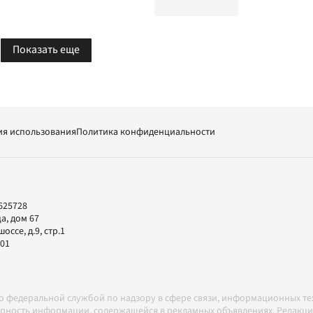
Показать еще
ия использования
Политика конфиденциальности
625728
а, дом 67
ссе, д.9, стр.1
-01
но федеральной службой по надзору в сфере связи, информационных т
товерность информации, содержащейся в рекламных объявлениях. Редак