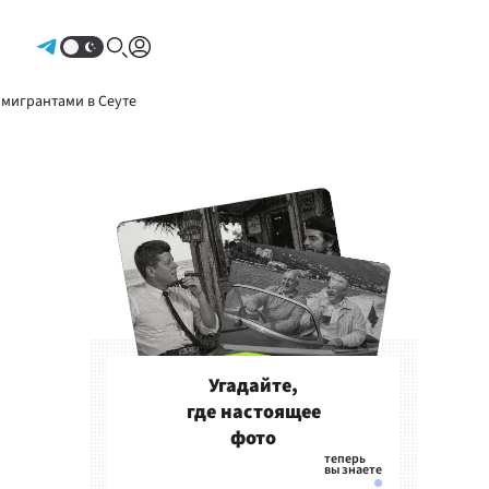
Авторизоваться
 мигрантами в Сеуте
Угадайте,
где настоящее
фото