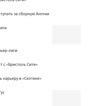
тупать за сборную Англии
рапа
мьер-лиги
т с «Бристоль Сити»
 карьеру в «Селтике»
тус