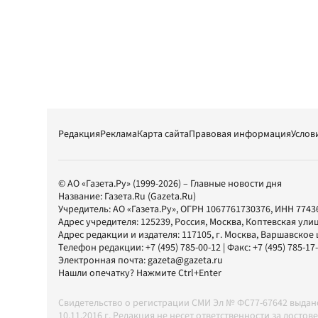
Редакция
Реклама
Карта сайта
Правовая информация
Услов
© АО «Газета.Ру» (1999-2026) – Главные новости дня
Название:
Газета.Ru
(Gazeta.Ru)
Учредитель:
АО «Газета.Ру»
, ОГРН 1067761730376, ИНН 7743
Адрес учредителя: 125239, Россия, Москва, Коптевская улиц
Адрес редакции и издателя:
117105
, г.
Москва
,
Варшавское шо
Телефон редакции:
+7 (495) 785-00-12
| Факс:
+7 (495) 785-17
Электронная почта:
gazeta@gazeta.ru
Нашли опечатку? Нажмите Ctrl+Enter
Свидетельство о регистрации СМИ Эл № ФС77-67642 выда
10.11.2016 г. Редакция не несет ответственности за дос