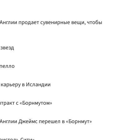
Англии продает сувенирные вещи, чтобы
звезд
апелло
карьеру в Исландии
нтракт с «Борнмутом»
Англии Джеймс перешел в «Борнмут»
ристоль Сити»