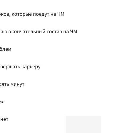
оков, которые поедут на ЧМ
наю окончательный состав на ЧМ
ублем
авершать карьеру
сять минут
ил
янет