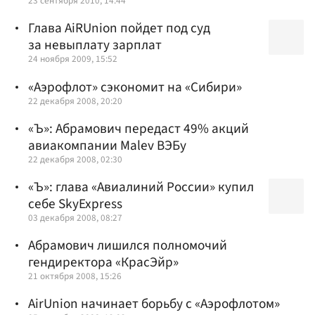
23 сентября 2010, 14:44
Глава AiRUnion пойдет под суд
за невыплату зарплат
24 ноября 2009, 15:52
«Аэрофлот» сэкономит на «Сибири»
22 декабря 2008, 20:20
«Ъ»: Абрамович передаст 49% акций
авиакомпании Malev ВЭБу
22 декабря 2008, 02:30
«Ъ»: глава «Авиалиний России» купил
себе SkyExpress
03 декабря 2008, 08:27
Абрамович лишился полномочий
гендиректора «КрасЭйр»
21 октября 2008, 15:26
AirUnion начинает борьбу
с «Аэрофлотом»