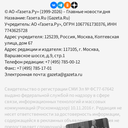
© АО «Газета.Ру» (1999-2026) – Главные новости дня
Название:
Газета.Ru
(Gazeta.Ru)
Учредитель:
АО «Газета.Ру»
, ОГРН 1067761730376, ИНН
7743625728
Адрес учредителя: 125239, Россия, Москва, Коптевская
улица, дом 67
Адрес редакции и издателя:
117105
, г.
Москва
,
Варшавское шоссе, д.9, стр.1
Телефон редакции:
+7 (495) 785-00-12
Факс:
+7 (495) 785-17-01
Электронная почта:
gazeta@gazeta.ru
Свидетельство о регистрации СМИ Эл № ФС77-67642
выдано федеральной службой по надзору в сфере
связи, информационных технологий и массовых
коммуникаций (Роскомнадзор) 10.11.2016 г. Редакция не
несет ответственности за достоверность информации,
содержащейся в рекламных объявлениях. Редакция не
предоставляет справочной информации.