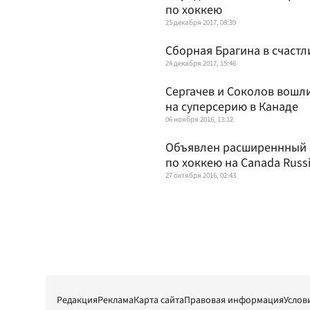
по хоккею
25 декабря 2017, 08:39
Сборная Брагина в счаст
24 декабря 2017, 15:46
Сергачев и Соколов вошл
на суперсерию в Канаде
06 ноября 2016, 13:12
Объявлен расширеннный 
по хоккею на Canada Russi
27 октября 2016, 02:43
Редакция
Реклама
Карта сайта
Правовая информация
Услов