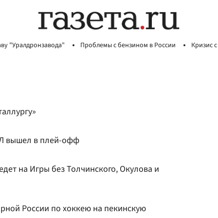
аву "Уралдронзавода"
Проблемы с бензином в России
Кризис с
таллургу»
Л вышел в плей-офф
едет на Игры без Толчинского, Окулова и
орной России по хоккею на пекинскую