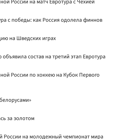
рной России на матч Евротура с Чехией
ра с победы: как Россия одолела финнов
ию на Шведских играх
 объявила состав на третий этап Евротура
рной России по хоккею на Кубок Первого
 белорусами»
сь за золотом
й России на молодежный чемпионат мира