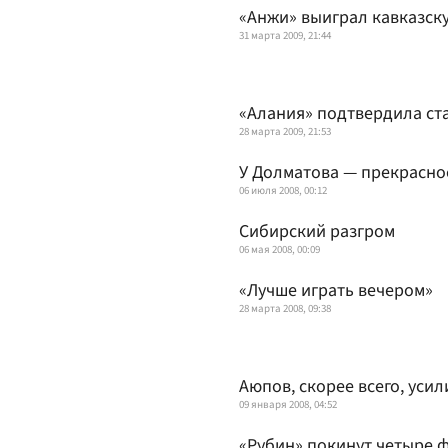
«Анжи» выиграл кавказск
31 марта 2009, 21:44
«Алания» подтвердила ст
28 марта 2009, 21:53
У Долматова — прекрасно
06 июля 2008, 00:12
Сибирский разгром
06 мая 2008, 00:09
«Лучше играть вечером»
28 марта 2008, 09:38
Аюпов, скорее всего, усил
09 января 2008, 04:52
«Рубин» покинут четыре 