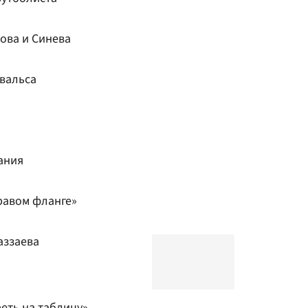
ова и Синева
 вальса
ания
равом фланге»
аззаева
еть на таблицу»