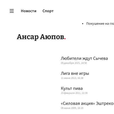
Новости
Спорт
Покушение на гл
Ансар Аюпов
Любители ждут Сычева
09 декабря 2015, 14:50
Лига вне игры
11 июня 2013, 16:38
Культ пива
23 февраля 2011, 22:30
«Силовая акция» Эштреко
08 июня 2009, 18:19