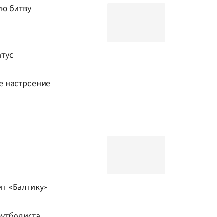
ую битву
атус
е настроение
ит «Балтику»
футболиста