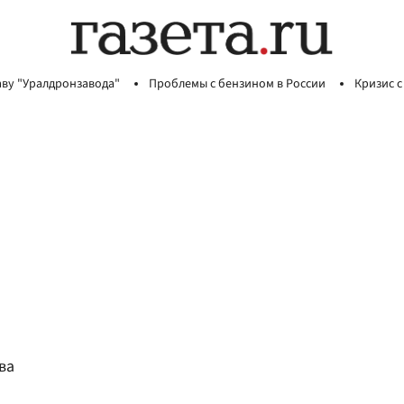
аву "Уралдронзавода"
Проблемы с бензином в России
Кризис с
ва