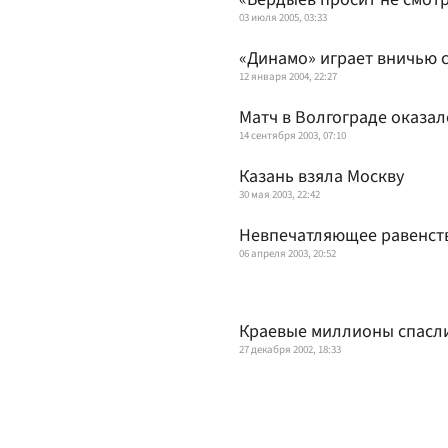
03 июля 2005, 03:33
«Динамо» играет вничью 
12 января 2004, 22:27
Матч в Волгограде оказал
14 сентября 2003, 07:10
Казань взяла Москву
30 мая 2003, 22:42
Невпечатляющее равенст
06 апреля 2003, 20:52
Краевые миллионы спасл
27 декабря 2002, 18:33