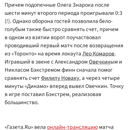
Причем подопечные Олега Знарока после
шести минут второго периода проигрывали 0:3
(!). Однако оборона гостей позволила бело-
голубым также быстро сравнять счет, причем
в одном из взятии ворот поучаствовал
проводивший первый матч после возвращения
из «Торонто» на время локаута
Лео Комаров
.
Игравший в звене с Александром
Овечкин
ым и
Никласом Бэкстремом финн сначала помог
сравнять счет
Филипу Новаку
, а через четыре
минуты «Динамо» вперед вывел Овечкин. Точку
в игре поставил Бэкстрем, реализовав
большинство.
«Газета.Ru» вела
онлайн-трансляцию
матча