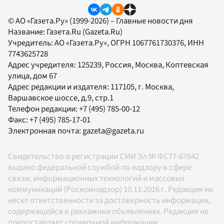
© АО «Газета.Ру» (1999-2026) – Главные новости дня
Название:
Газета.Ru
(Gazeta.Ru)
Учредитель:
АО «Газета.Ру»
, ОГРН 1067761730376, ИНН
7743625728
Адрес учредителя: 125239, Россия, Москва, Коптевская
улица, дом 67
Адрес редакции и издателя:
117105
, г.
Москва
,
Варшавское шоссе, д.9, стр.1
Телефон редакции:
+7 (495) 785-00-12
Факс:
+7 (495) 785-17-01
Электронная почта:
gazeta@gazeta.ru
Свидетельство о регистрации СМИ Эл № ФС77-67642
выдано федеральной службой по надзору в сфере
связи, информационных технологий и массовых
коммуникаций (Роскомнадзор) 10.11.2016 г. Редакция не
несет ответственности за достоверность информации,
содержащейся в рекламных объявлениях. Редакция не
предоставляет справочной информации.