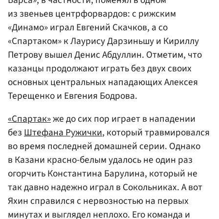
Барса», в частности, поменял в одном
из звеньев центрфорвардов: с рижским
«Динамо» играл
Евгений Скачков
, а со
«Спартаком» к Лаурису Дарзиньшу и Кириллу
Петров
у вышел
Денис Абдуллин
. Отметим, что
казанцы продолжают играть без двух своих
основных центральных нападающих
Алексея
Терещенко
и
Евгения Бодрова
.
«Спартак»
же до сих пор играет в нападении
без
Штефана Ружички
, который травмировался
во время последней домашней серии. Однако
в Казани красно-белым удалось не один раз
огорчить Константина Барулина, который не
так давно надежно играл в Сокольниках. А вот
Яхин справился с нервозностью на первых
минутах и выглядел неплохо. Его команда и