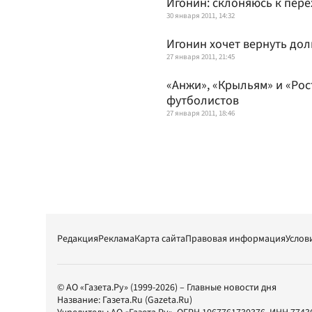
Игонин: склоняюсь к пере
30 января 2011, 14:32
Игонин хочет вернуть долг
27 января 2011, 21:45
«Анжи», «Крыльям» и «Ро
футболистов
27 января 2011, 18:46
Редакция
Реклама
Карта сайта
Правовая информация
Услов
© АО «Газета.Ру» (1999-2026) – Главные новости дня
Название:
Газета.Ru
(Gazeta.Ru)