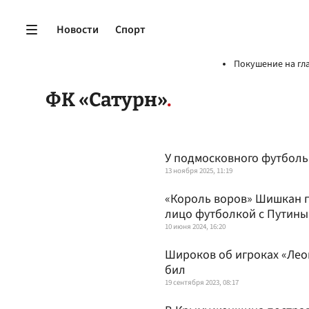
Новости
Спорт
Покушение на гл
ФК «Сатурн»
У подмосковного футболь
13 ноября 2025, 11:19
«Король воров» Шишкан п
лицо футболкой с Путин
10 июня 2024, 16:20
Широков об игроках «Леон 
бил
19 сентября 2023, 08:17