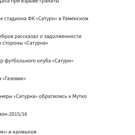
ала при взрыве гранаты
е стадиона ФК «Сатурн» в Раменском
Ребров рассказал о задолженности
о стороны «Сатурна»
ор футбольного клуба «Сатурн»
 «Газовик»
неры «Сатурна» обратились к Мутко
зон-2015/16
ян» и калмыков