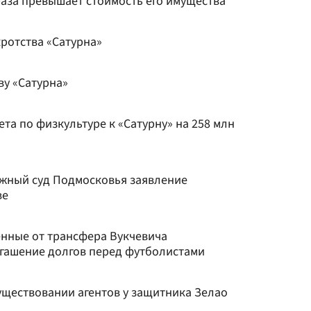
раза превышает стоимость его имущества
ротства «Сатурна»
ву «Сатурна»
ета по физкультуре к «Сатурну» на 258 млн
ажный суд Подмосковья заявление
ве
енные от трансфера Вукчевича
огашение долгов перед футболистами
существовании агентов у защитника Зелао