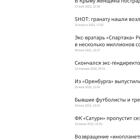
В Крыму женщина пострад
13 мая 2023, 22:06
SHOT: гранату нашли возл
15 марта 2023, 17:02
Экс-вратарь «Спартака» 
в несколько миллионов с
06 мая 2022, 16:27
Скончался экс-гендирект
12 января 2018, 09:51
Из «Оренбурга» выпустили
25 мая 2016, 21:41
Бывшие футболисты и тре
24 мая 2016, 23:51
ФК «Сатурн» пропустит се
19 июня 2015, 15:53
Возвращение «инопланет