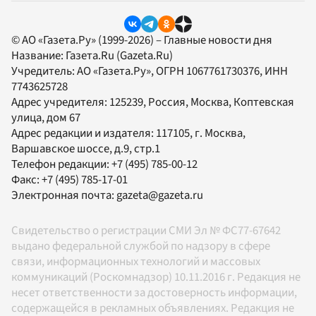
© АО «Газета.Ру» (1999-2026) – Главные новости дня
Название:
Газета.Ru
(Gazeta.Ru)
Учредитель:
АО «Газета.Ру»
, ОГРН 1067761730376, ИНН
7743625728
Адрес учредителя: 125239, Россия, Москва, Коптевская
улица, дом 67
Адрес редакции и издателя:
117105
, г.
Москва
,
Варшавское шоссе, д.9, стр.1
Телефон редакции:
+7 (495) 785-00-12
Факс:
+7 (495) 785-17-01
Электронная почта:
gazeta@gazeta.ru
Свидетельство о регистрации СМИ Эл № ФС77-67642
выдано федеральной службой по надзору в сфере
связи, информационных технологий и массовых
коммуникаций (Роскомнадзор) 10.11.2016 г. Редакция не
несет ответственности за достоверность информации,
содержащейся в рекламных объявлениях. Редакция не