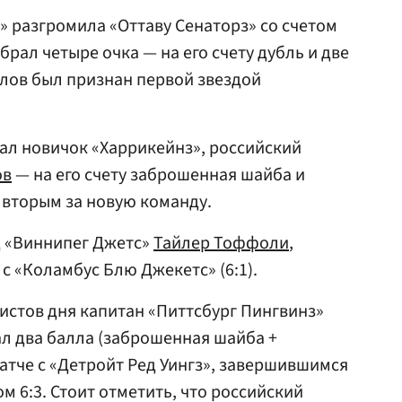
» разгромила «Оттаву Сенаторз» со счетом
брал четыре очка — на его счету дубль и две
лов был признан первой звездой
рал новичок «Харрикейнз», российский
ов
— на его счету заброшенная шайба и
л вторым за новую команду.
д «Виннипег Джетс»
Тайлер Тоффоли
,
 с «Коламбус Блю Джекетс» (6:1).
истов дня капитан «Питтсбург Пингвинз»
л два балла (заброшенная шайба +
матче с «Детройт Ред Уингз», завершившимся
м 6:3. Стоит отметить, что российский