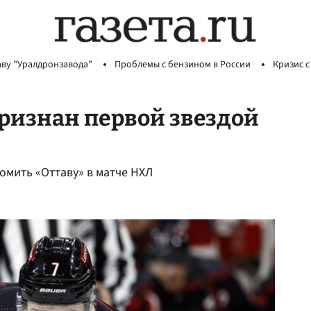
аву "Уралдронзавода"
Проблемы с бензином в России
Кризис с
ризнан первой звездой
омить «Оттаву» в матче НХЛ