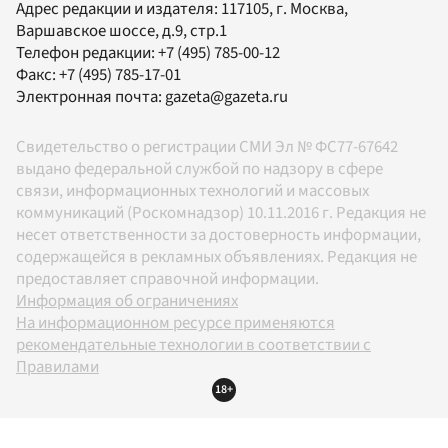
Адрес редакции и издателя:
117105
, г.
Москва
,
Варшавское шоссе, д.9, стр.1
Телефон редакции:
+7 (495) 785-00-12
Факс:
+7 (495) 785-17-01
Электронная почта:
gazeta@gazeta.ru
Свидетельство о регистрации СМИ Эл № ФС77-67642
выдано федеральной службой по надзору в сфере
связи, информационных технологий и массовых
коммуникаций (Роскомнадзор) 10.11.2016 г. Редакция не
несет ответственности за достоверность информации,
содержащейся в рекламных объявлениях. Редакция не
предоставляет справочной информации.
Информация об ограничениях
На информационном ресурсе применяются
рекомендательные технологии в соответствии с
Правилами
18+