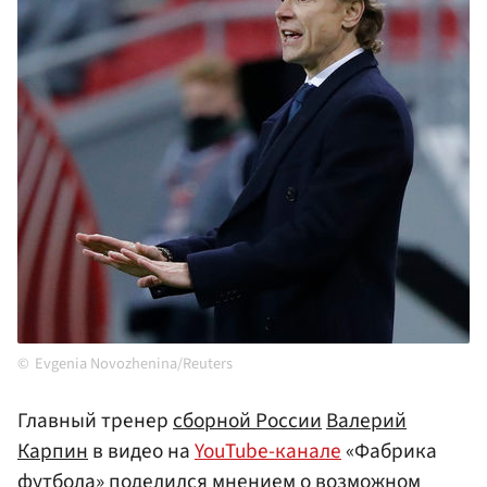
Evgenia Novozhenina/Reuters
Главный тренер
сборной
России
Валерий
Карпин
в видео на
YouTube-канале
«Фабрика
футбола» поделился мнением о возможном