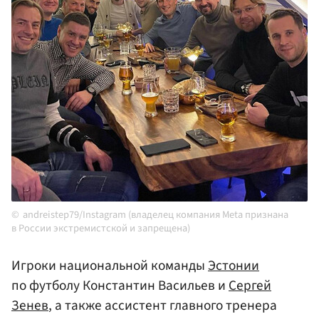
andreistep79/Instagram (владелец компания Meta признана
в России экстремистской и запрещена)
Игроки национальной команды
Эстонии
по футболу Константин Васильев и
Сергей
Зенев
, а также ассистент главного тренера