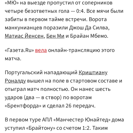
«МЮ» на выезде пропустил от соперников
четыре безответных гола — 0:4. Все мячи были
забиты в первом тайме встречи. Ворота
манкунианцев поразили Джош Да Силва,
Матиас Йенсен
,
Бен Ми
и Брайан Мбемо.
«Газета.Ru»
вела
онлайн-трансляцию этого
матча.
Португальский нападающий
Криштиану
Роналду
вышел на поле в стартовом составе и
отыграл матч полностью. Он нанес шесть
ударов (два — в створ) по воротам
«Брентфорда» и сделал 26 передач.
В первом туре АПЛ «Манчестер Юнайтед» дома
уступил «Брайтону» со счетом 1:2. Таким