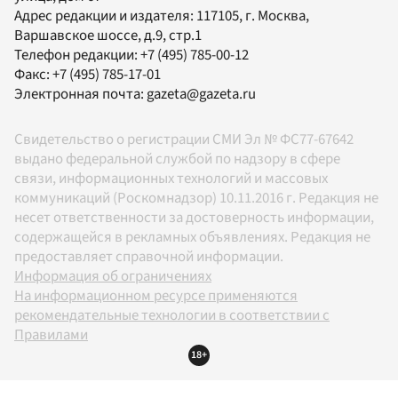
Адрес редакции и издателя:
117105
, г.
Москва
,
Варшавское шоссе, д.9, стр.1
Телефон редакции:
+7 (495) 785-00-12
Факс:
+7 (495) 785-17-01
Электронная почта:
gazeta@gazeta.ru
Свидетельство о регистрации СМИ Эл № ФС77-67642
выдано федеральной службой по надзору в сфере
связи, информационных технологий и массовых
коммуникаций (Роскомнадзор) 10.11.2016 г. Редакция не
несет ответственности за достоверность информации,
содержащейся в рекламных объявлениях. Редакция не
предоставляет справочной информации.
Информация об ограничениях
На информационном ресурсе применяются
рекомендательные технологии в соответствии с
Правилами
18+