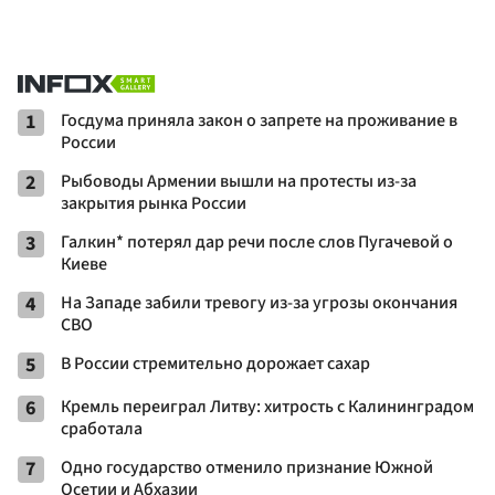
1
Госдума приняла закон о запрете на проживание в
России
2
Рыбоводы Армении вышли на протесты из-за
закрытия рынка России
3
Галкин* потерял дар речи после слов Пугачевой о
Киеве
4
На Западе забили тревогу из-за угрозы окончания
СВО
5
В России стремительно дорожает сахар
6
Кремль переиграл Литву: хитрость с Калининградом
сработала
7
Одно государство отменило признание Южной
Осетии и Абхазии