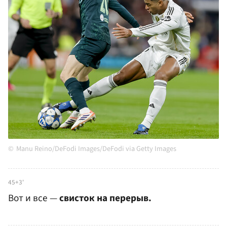
Manu Reino/DeFodi Images/DeFodi via Getty Images
45+3'
Вот и все —
свисток на перерыв.