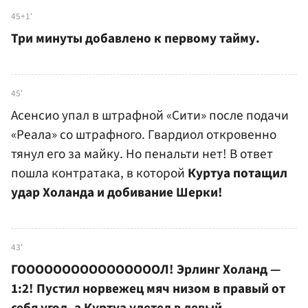
45+1'
Три минуты добавлено к первому тайму.
45'
Асенсио упал в штрафной «Сити» после подачи
«Реала» со штрафного. Гвардиол откровенно
тянул его за майку. Но пенальти нет! В ответ
пошла контратака, в которой
Куртуа потащил
удар Холанда и добивание Шерки!
43'
ГООООООООООООООООЛ! Эрлинг Холанд —
1:2! Пустил норвежец мяч низом в правый от
себя угол, а Куртуа улетел в левый.