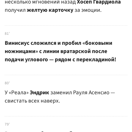
несколько мгновений назад
Хосеп Гвардиола
получил
желтую карточку
за эмоции.
81'
Винисиус сложился и пробил «боковыми
ножницами» с линии вратарской после
подачи углового — рядом с перекладиной!
80'
У «Реала»
Эндрик
заменил Рауля Асенсио —
свистать всех наверх.
79'