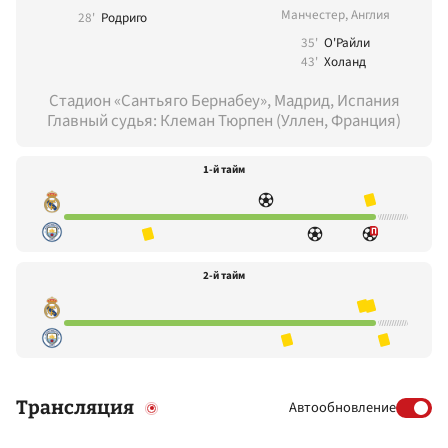
Манчестер, Англия
28'
Родриго
35'
О'Райли
43'
Холанд
Стадион «Сантьяго Бернабеу», Мадрид, Испания
Главный судья: Клеман Тюрпен (Уллен, Франция)
1-й тайм
2-й тайм
Трансляция
Автообновление