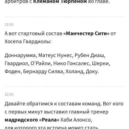
арбитров с
Клеманом Тюрпеном
во главе.
22:55
А вот стартовый состав
«Манчестер Сити»
от
Хосепа Гвардиолы:
Доннарумма, Матеус Нунес, Рубен Диаш,
Гвардиол, О'Райли, Нико Гонсалес, Шерки,
Фоден, Бернарду Силва, Холанд, Доку.
22:50
Давайте обратимся к составам команд. Вот кого
с первых минут выставил главный тренер
мадридского «Реала»
Хаби Алонсо,
для которого эта встреча может стать