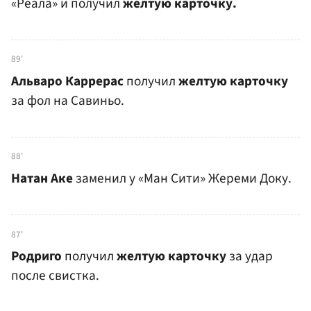
«Реала» и получил
желтую карточку.
89'
Альваро Каррерас
получил
желтую карточку
за фол на Савиньо.
88'
Натан Аке
заменил у «Ман Сити» Жереми Доку.
87'
Родриго
получил
желтую карточку
за удар
после свистка.