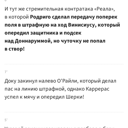
И тут же стремительная контратака «Реала»,
в которой
Родриго сделал передачу поперек
поля в штрафную на ход Винисиусу, который
опередил защитника и подсек
над Доннаруммой, но чуточку не попал
в створ!
7'
Доку закинул налево О'Райли, который делал
пас на линию штрафной, однако Каррерас
успел к мячу и опередил Шерки!
5'