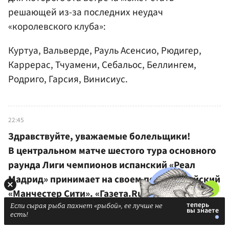
решающей из-за последних неудач
«королевского клуба»:
Куртуа, Вальверде, Рауль Асенсио, Рюдигер,
Каррерас, Тчуамени, Себальоc, Беллингем,
Родриго, Гарсия, Винисиус.
22:45
Здравствуйте, уважаемые болельщики!
В центральном матче шестого тура основного
раунда Лиги чемпионов испанский «Реал
Мадрид» принимает на своем поле английский
«Манчестер Сити». «Газета.Ru» ведет
текстовую онлайн-трансляцию.
Если сырая рыба пахнет «рыбой», ее лучше не
есть!