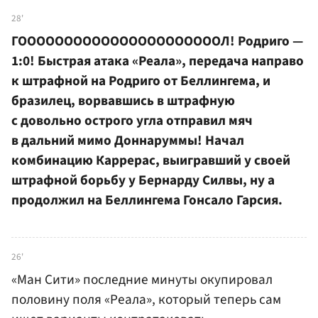
28'
ГООООООООООООООООООООООЛ! Родриго —
1:0! Быстрая атака «Реала», передача направо
к штрафной на Родриго от Беллингема, и
бразилец, ворвавшись в штрафную
с довольно острого угла отправил мяч
в дальний мимо Доннаруммы! Начал
комбинацию Каррерас, выигравший у своей
штрафной борьбу у Бернарду Силвы, ну а
продолжил на Беллингема Гонсало Гарсия.
26'
«Ман Сити» последние минуты окупировал
половину поля «Реала», который теперь сам