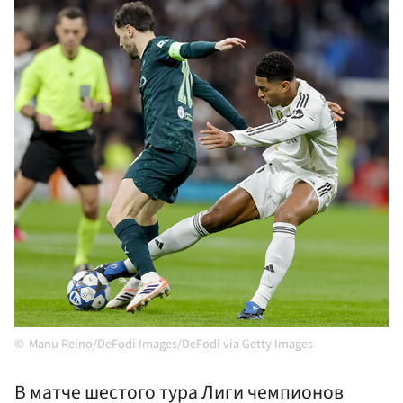
Manu Reino/DeFodi Images/DeFodi via Getty Images
В матче шестого тура Лиги чемпионов