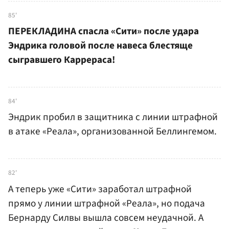
85'
ПЕРЕКЛАДИНА спасла «Сити» после удара
Эндрика головой после навеса блестяще
сыгравшего Каррераса!
84'
Эндрик пробил в защитника с линии штрафной
в атаке «Реала», организованной Беллингемом.
82'
А теперь уже «Сити» заработал штрафной
прямо у линии штрафной «Реала», но подача
Бернарду Силвы вышла совсем неудачной. А