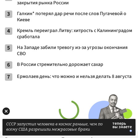
закрытия рынка России
3
Галкин* потерял дар речи после слов Пугачевой о
Киеве
4
Кремль переиграл Литву: хитрость с Калининградом
сработала
5
На Западе забили тревогу из-за угрозы окончания
СВО
6
В России стремительно дорожает сахар
7
Ермолаев день: что можно и нельзя делать 8 августа
СССР запустил человека в космос раньше, чем по
всему США разрешили межрасовые браки