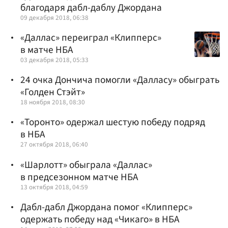
благодаря дабл-даблу Джордана
09 декабря 2018, 06:38
«Даллас» переиграл «Клипперс»
в матче НБА
03 декабря 2018, 05:33
24 очка Дончича помогли «Далласу» обыграть
«Голден Стэйт»
18 ноября 2018, 08:30
«Торонто» одержал шестую победу подряд
в НБА
27 октября 2018, 06:40
«Шарлотт» обыграла «Даллас»
в предсезонном матче НБА
13 октября 2018, 04:59
Дабл-дабл Джордана помог «Клипперс»
одержать победу над «Чикаго» в НБА