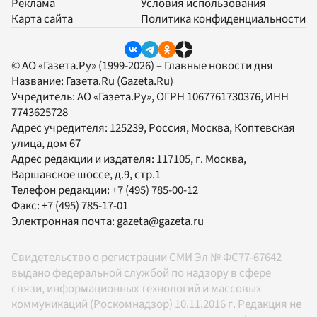
Реклама
Условия использования
Карта сайта
Политика конфиденциальности
© АО «Газета.Ру» (1999-2026) – Главные новости дня
Название:
Газета.Ru
(Gazeta.Ru)
Учредитель:
АО «Газета.Ру»
, ОГРН 1067761730376, ИНН
7743625728
Адрес учредителя: 125239, Россия, Москва, Коптевская
улица, дом 67
Адрес редакции и издателя:
117105
, г.
Москва
,
Варшавское шоссе, д.9, стр.1
Телефон редакции:
+7 (495) 785-00-12
Факс:
+7 (495) 785-17-01
Электронная почта:
gazeta@gazeta.ru
Свидетельство о регистрации СМИ Эл № ФС77-67642
выдано федеральной службой по надзору в сфере
связи, информационных технологий и массовых
коммуникаций (Роскомнадзор) 10.11.2016 г. Редакция не