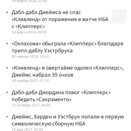
14 марта 2018, 07:08
Дабл-дабл Джеймса не спас
«Кливленд» от поражения в матче НБА
с «Клипперс»
10 марта 2018, 09:09
«Оклахома» обыграла «Клипперс» благодаря
трипл-даблу Уэстрбрука
05 января 2018, 10:43
«Кливленд» в овертайме одолел «Клипперс»,
Джеймс набрал 39 очков
18 ноября 2017, 07:13
Дабл-дабл Джордана помог «Клипперс»
победить «Сакраменто»
13 октября 2017, 08:48
Джеймс, Харден и Уэстбрук попали в первую
символическую сборную НБА
19 мая 2017, 02:54