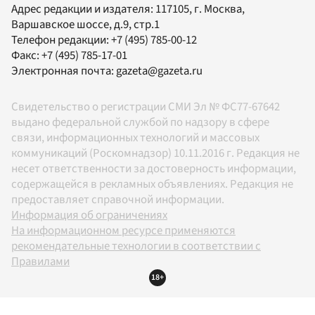
Адрес редакции и издателя:
117105
, г.
Москва
,
Варшавское шоссе, д.9, стр.1
Телефон редакции:
+7 (495) 785-00-12
Факс:
+7 (495) 785-17-01
Электронная почта:
gazeta@gazeta.ru
Свидетельство о регистрации СМИ Эл № ФС77-67642
выдано федеральной службой по надзору в сфере
связи, информационных технологий и массовых
коммуникаций (Роскомнадзор) 10.11.2016 г. Редакция не
несет ответственности за достоверность информации,
содержащейся в рекламных объявлениях. Редакция не
предоставляет справочной информации.
Информация об ограничениях
На информационном ресурсе применяются
рекомендательные технологии в соответствии с
Правилами
18+