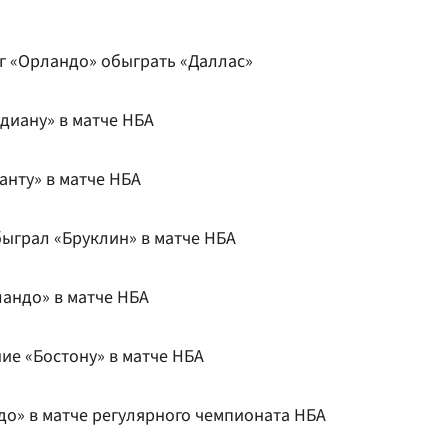
г «Орландо» обыграть «Даллас»
диану» в матче НБА
анту» в матче НБА
быграл «Бруклин» в матче НБА
ландо» в матче НБА
ие «Бостону» в матче НБА
до» в матче регулярного чемпионата НБА