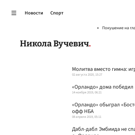
Новости
Спорт
Покушение на гл
Никола Вучевич
Молитва вместо гимна: и
02 августа 2020, 15:27
«Орландо» дома победил
14 ноября 2019, 06:21
«Орландо» обыграл «Босто
офф НБА
08 апреля 2019, 05:11
Дабл-дабл Эмбиида не сп