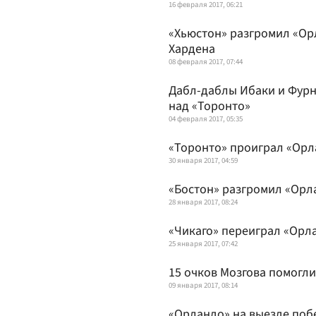
16 февраля 2017, 06:21
«Хьюстон» разгромил «Ор
Хардена
08 февраля 2017, 07:44
Дабл-даблы Ибаки и Фурн
над «Торонто»
04 февраля 2017, 05:35
«Торонто» проиграл «Орл
30 января 2017, 04:59
«Бостон» разгромил «Орл
28 января 2017, 08:24
«Чикаго» переиграл «Орла
25 января 2017, 07:42
15 очков Мозгова помогл
09 января 2017, 08:14
«Орландо» на выезде побе