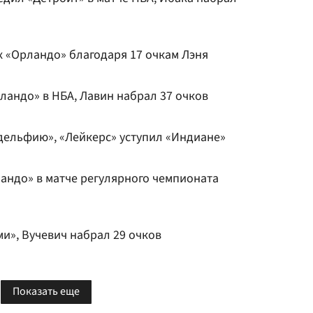
х «Орландо» благодаря 17 очкам Лэня
ландо» в НБА, Лавин набрал 37 очков
ельфию», «Лейкерс» уступил «Индиане»
андо» в матче регулярного чемпионата
и», Вучевич набрал 29 очков
Показать еще