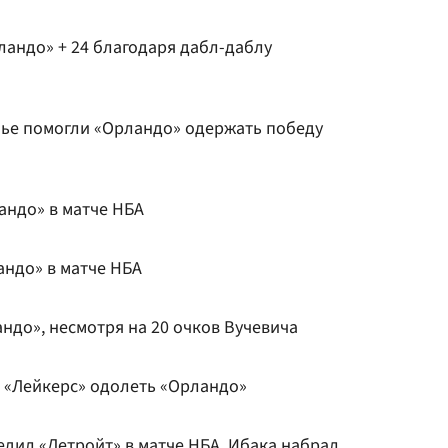
ландо» + 24 благодаря дабл-даблу
ье помогли «Орландо» одержать победу
андо» в матче НБА
андо» в матче НБА
ндо», несмотря на 20 очков Вучевича
и «Лейкерс» одолеть «Орландо»
дил «Детройт» в матче НБА, Ибака набрал