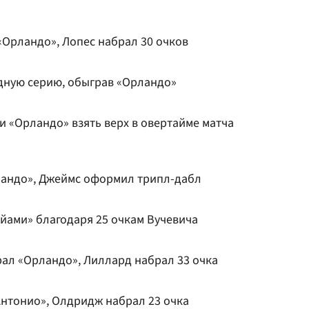
«Орландо», Лопес набрал 30 очков
дную серию, обыграв «Орландо»
и «Орландо» взять верх в овертайме матча
ландо», Джеймс оформил трипл-дабл
йами» благодаря 25 очкам Вучевича
рал «Орландо», Лиллард набрал 33 очка
Антонио», Олдридж набрал 23 очка