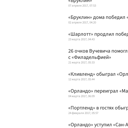
«Бруклин»
07 апреля 2017, 07:53
«Бруклин» дома победил 
02 апреля 2017, 04:20
«Шарлотт» продлил побе
23 марта 2017, 04:43
26 очков Вучевича помогл
с «Филадельфией»
21 марта 2017, 05:33
«Кливленд» обыграл «Ор
12 марта 2017, 05:44
«Орландо» переиграл «Ма
04 марта 2017, 06:09
«Портленд» в гостях обыг
24 февраля 2017, 05:57
«Орландо» уступил «Сан-