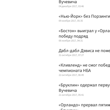
Вучевича
04 декабря 2017, 03:46
«Нью-Йорк» без Порзингис
09 ноября 2017, 05:35
«Бостон» выиграл у «Орла
победу подряд
06 ноября 2017, 04:31
Дабл-дабл Дэвиса не пом
31 октября 2017, 07:27
«Кливленд» не смог побед
чемпионата НБА
22 октября 2017, 06:49
«Бруклин» одержал первую
Вучевича
21 октября 2017, 05:41
«Орландо» прервал пятим