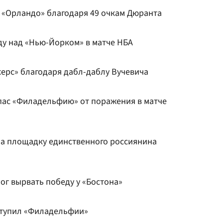
л «Орландо» благодаря 49 очкам Дюранта
у над «Нью-Йорком» в матче НБА
ерс» благодаря дабл-даблу Вучевича
пас «Филадельфию» от поражения в матче
на площадку единственного россиянина
ог вырвать победу у «Бостона»
ступил «Филадельфии»