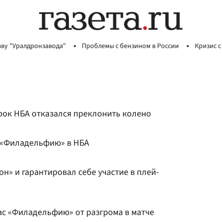
аву "Уралдронзавода"
Проблемы с бензином в России
Кризис с
грок НБА отказался преклонить колено
 «Филадельфию» в НБА
н» и гарантировал себе участие в плей-
ас «Филадельфию» от разгрома в матче