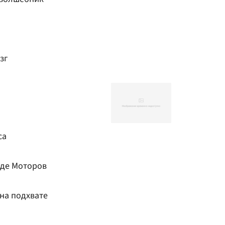
зг
са
оде Моторов
на подхвате