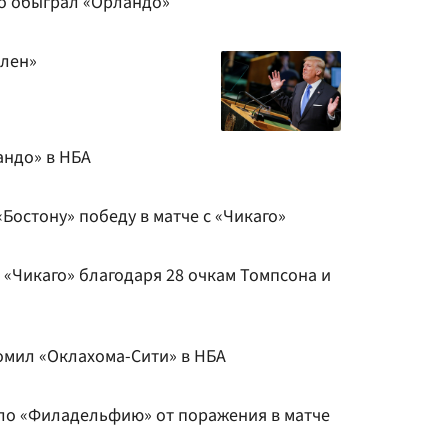
но обыграл «Орландо»
олен»
андо» в НБА
«Бостону» победу в матче с «Чикаго»
 «Чикаго» благодаря 28 очкам Томпсона и
омил «Оклахома-Сити» в НБА
сло «Филадельфию» от поражения в матче