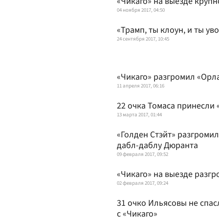
«Чикаго» на выезде круп
04 ноября 2017, 04:50
«Трамп, ты клоун, и ты ув
24 сентября 2017, 10:45
«Чикаго» разгромил «Орл
11 апреля 2017, 06:16
22 очка Томаса принесли 
13 марта 2017, 01:44
«Голден Стэйт» разгромил
дабл-даблу Дюранта
09 февраля 2017, 09:52
«Чикаго» на выезде разгр
02 февраля 2017, 09:24
31 очко Ильясовы не спа
с «Чикаго»