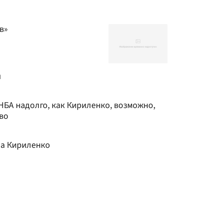
в»
и
 НБА надолго, как Кириленко, возможно,
во
ла Кириленко