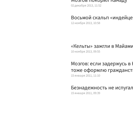
Мозгов покорил Канаду
02 декабря 2013, 11:52
Восьмой скальп «индейце
12 ноября 2013, 10:58
«Кельты» зажгли в Майам
10 ноября 2013, 09:55
Мозгов: если задержусь в
тоже оформлю гражданст
15 января 2011, 11:10
Безнадежность не испуга
15 января 2011, 09:39