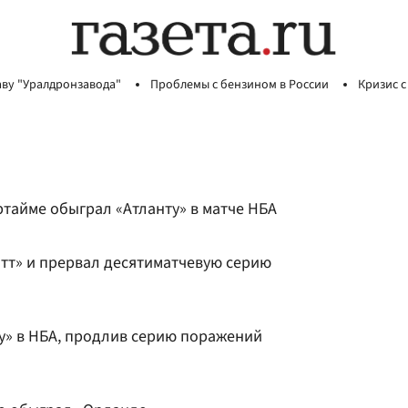
аву "Уралдронзавода"
Проблемы с бензином в России
Кризис с
ртайме обыграл «Атланту» в матче НБА
тт» и прервал десятиматчевую серию
ру» в НБА, продлив серию поражений