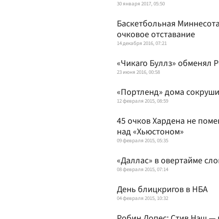
30 января 2017, 05:50
Баскетбольная Миннесота 
очковое отставание
14 декабря 2016, 07:21
«Чикаго Буллз» обменял Р
23 июня 2016, 00:58
«Портленд» дома сокруши
12 февраля 2015, 08:59
45 очков Хардена не пом
над «Хьюстоном»
09 февраля 2015, 05:35
«Даллас» в овертайме сл
08 февраля 2015, 07:14
День блицкригов в НБА
04 февраля 2015, 10:32
Робин Лопес: Стив Нэш —