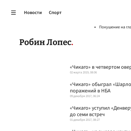
Новости
Спорт
Покушение на гл
Робин Лопес
«Чикаго» в четвертом ове
02 марта 2019, 08:06
«Чикаго» обыграл «Шарло
поражений в НБА
09 декабря 2017, 06:24
«Чикаго» уступил «Денве
до семи встреч
01 декабря 2017, 08:27