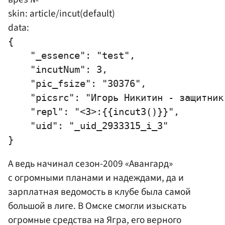
skin: article/incut(default)
data:
{

    "_essence": "test",

    "incutNum": 3,

    "pic_fsize": "30376",

    "picsrc": "Игорь Никитин - защитник
    "repl": "<3>:{{incut3()}}",

    "uid": "_uid_2933315_i_3"

А ведь начинал сезон-2009 «Авангард»
с огромными планами и надеждами, да и
зарплатная ведомость в клубе была самой
большой в лиге. В Омске смогли изыскать
огромные средства на Ягра, его верного