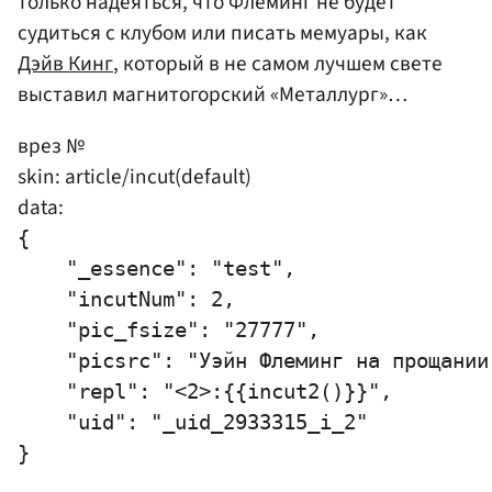
только надеяться, что Флеминг не будет
судиться с клубом или писать мемуары, как
Дэйв Кинг
, который в не самом лучшем свете
выставил магнитогорский «Металлург»…
врез №
skin: article/incut(default)
data:
{

    "_essence": "test",

    "incutNum": 2,

    "pic_fsize": "27777",

    "picsrc": "Уэйн Флеминг на прощании
    "repl": "<2>:{{incut2()}}",

    "uid": "_uid_2933315_i_2"
