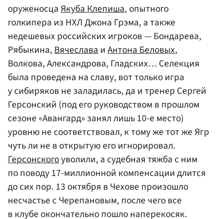
оруженосца
Якуба Клепиша
, опытного
голкипера из НХЛ Джона Грэма, а также
недешевых российских игроков — Бондарева,
Рябыкина,
Вячеслава
и
Антона Беловых
,
Волкова, Александрова, Гладских… Селекция
была проведена на славу, вот только игра
у сибиряков не заладилась, да и тренер Сергей
Герсонский (под его руководством в прошлом
сезоне «Авангард» занял лишь 10-е место)
уровню не соответствовал, к тому же тот же Ягр
чуть ли не в открытую его игнорировал.
Герсонского
уволили, а судебная тяжба с ним
по поводу 17-миллионной компенсации длится
до сих пор. 13 октября в Чехове произошло
несчастье с Черепановым, после чего все
в клубе окончательно пошло наперекосяк.