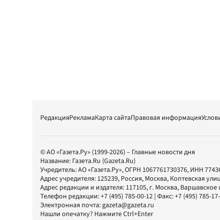
Редакция
Реклама
Карта сайта
Правовая информация
Услов
© АО «Газета.Ру» (1999-2026) – Главные новости дня
Название:
Газета.Ru
(Gazeta.Ru)
Учредитель:
АО «Газета.Ру»
, ОГРН 1067761730376, ИНН 7743
Адрес учредителя: 125239, Россия, Москва, Коптевская улиц
Адрес редакции и издателя:
117105
, г.
Москва
,
Варшавское шо
Телефон редакции:
+7 (495) 785-00-12
| Факс:
+7 (495) 785-17
Электронная почта:
gazeta@gazeta.ru
Нашли опечатку? Нажмите Ctrl+Enter