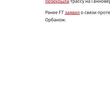
перекрыли
трассу на Ганнове
Ранее FT
заявил
о связи прот
Орбаном.