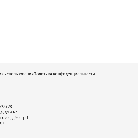
ия использования
Политика конфиденциальности
625728
а, дом 67
ссе, д.9, стр.1
-01