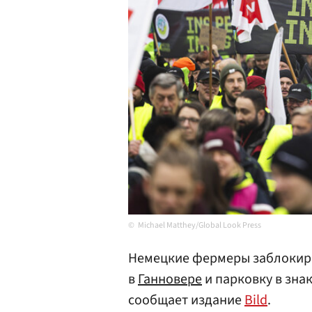
Michael Matthey/Global Look Press
Немецкие фермеры заблокир
в
Ганновере
и парковку в зна
сообщает издание
Bild
.