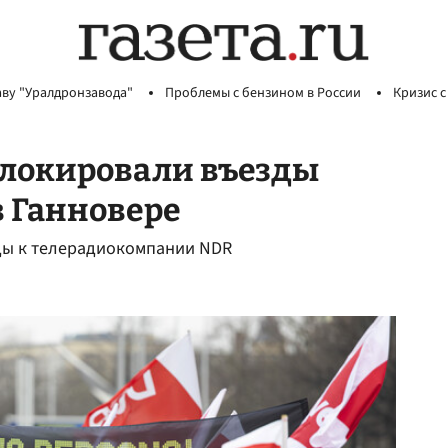
аву "Уралдронзавода"
Проблемы с бензином в России
Кризис с
локировали въезды
 Ганновере
зды к телерадиокомпании NDR