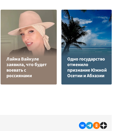
Лайма Вайкуле
Одно государство
Ч
заявила, что будет
отменило
н
воевать с
признание Южной
М
россиянами
Осетии и Абхазии
п