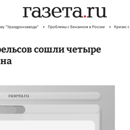
аву "Уралдронзавода"
Проблемы с бензином в России
Кризис с
 рельсов сошли четыре
она