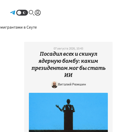
Авторизоваться
 мигрантами в Сеуте
07 августа 2026, 10:43
Посадил всех и скинул
ядерную бомбу: каким
президентом мог бы стать
ИИ
Виталий Рюмшин