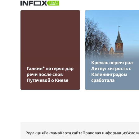
Кремль переиграл
Галкин* потерял дар
Литву: хитрость с
речи после слов
Калининградом
Пугачевой о Киеве
сработала
Редакция
Реклама
Карта сайта
Правовая информация
Услов