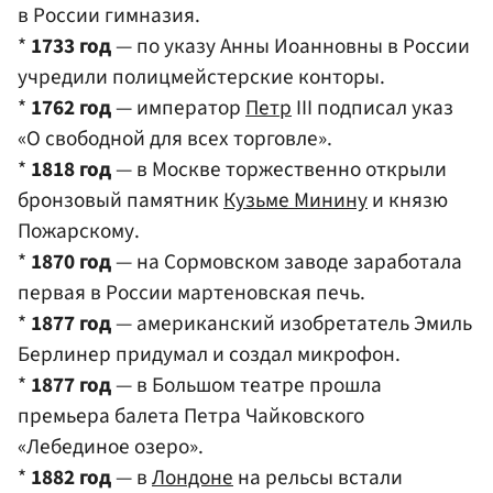
в России гимназия.
*
1733 год
— по указу Анны Иоанновны в России
учредили полицмейстерские конторы.
*
1762 год
— император
Петр
III подписал указ
«О свободной для всех торговле».
*
1818 год
— в Москве торжественно открыли
бронзовый памятник
Кузьме Минину
и князю
Пожарскому.
*
1870 год
— на Сормовском заводе заработала
первая в России мартеновская печь.
*
1877 год
— американский изобретатель Эмиль
Берлинер придумал и создал микрофон.
*
1877 год
— в Большом театре прошла
премьера балета Петра Чайковского
«Лебединое озеро».
*
1882 год
— в
Лондоне
на рельсы встали