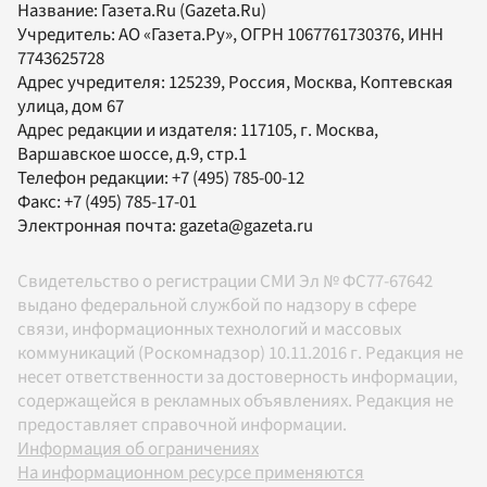
Название:
Газета.Ru
(Gazeta.Ru)
Учредитель:
АО «Газета.Ру»
, ОГРН 1067761730376, ИНН
7743625728
Адрес учредителя: 125239, Россия, Москва, Коптевская
улица, дом 67
Адрес редакции и издателя:
117105
, г.
Москва
,
Варшавское шоссе, д.9, стр.1
Телефон редакции:
+7 (495) 785-00-12
Факс:
+7 (495) 785-17-01
Электронная почта:
gazeta@gazeta.ru
Свидетельство о регистрации СМИ Эл № ФС77-67642
выдано федеральной службой по надзору в сфере
связи, информационных технологий и массовых
коммуникаций (Роскомнадзор) 10.11.2016 г. Редакция не
несет ответственности за достоверность информации,
содержащейся в рекламных объявлениях. Редакция не
предоставляет справочной информации.
Информация об ограничениях
На информационном ресурсе применяются