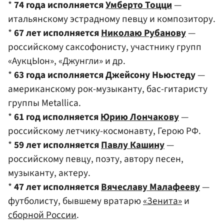
*
74 года исполняется
Умберто Тоцци
—
итальянскому эстрадному певцу и композитору.
*
67 лет исполняется
Николаю Рубанову
—
российскому саксофонисту, участнику групп
«АукцЫон», «Джунгли» и др.
*
63 года исполняется Джейсону Ньюстеду
—
американскому рок-музыканту, бас-гитаристу
группы Metallica.
*
61 год исполняется
Юрию Лончакову
—
российскому летчику-космонавту, Герою РФ.
*
59 лет исполняется
Павлу Кашину
—
российскому певцу, поэту, автору песен,
музыканту, актеру.
*
47 лет исполняется
Вячеславу Малафееву
—
футболисту, бывшему вратарю
«Зенита»
и
сборной России
.