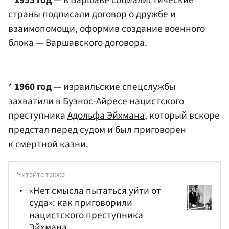
*
1955 год
— в
Варшаве
социалистические
страны подписали договор о дружбе и
взаимопомощи, оформив создание военного
блока — Варшавского договора.
*
1960 год
— израильские спецслужбы
захватили в
Буэнос-Айресе
нацистского
преступника
Адольфа Эйхмана
, который вскоре
предстал перед судом и был приговорен
к смертной казни.
Читайте также
«Нет смысла пытаться уйти от
суда»: как приговорили
нацистского преступника
Эйхмана