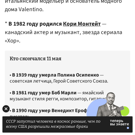
итальянский модельер и основатель модного
дома Valentino.
*
В 1982 году родился
Кори Монтейт
—
канадский актер и музыкант, звезда сериала
«Хор».
Кто скончался 11 мая
•
В 1939 году умерла Полина Осипенко
—
советская летчица, Герой Советского Союза.
•
В 1981 году умер Боб Марли
— ямайский
музыкант стиля регги, композитор, гитарист.
•
В 1990 году умер Венедикт Ерофеев
— советский
писатель.
СССР запустил человека в космос раньше, чем по
всему США разрешили межрасовые браки