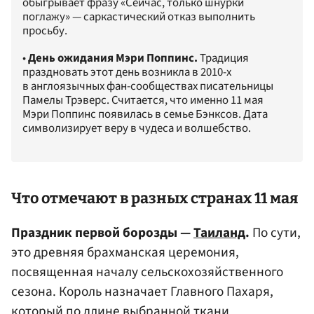
обыгрывает фразу «Сейчас, только шнурки
поглажу» — саркастический отказ выполнить
просьбу.
•
День ожидания Мэри Поппинс.
Традиция
праздновать этот день возникла в 2010-х
в англоязычных фан-сообществах писательницы
Памелы Трэверс. Считается, что именно 11 мая
Мэри Поппинс появилась в семье Бэнксов. Дата
символизирует веру в чудеса и волшебство.
Что отмечают в разных странах 11 мая
Праздник первой борозды —
Таиланд
.
По сути,
это древняя брахманская церемония,
посвященная началу сельскохозяйственного
сезона. Король назначает Главного Пахаря,
который по длине выбранной ткани