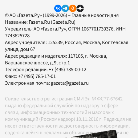
© АО «Газета.Ру» (1999-2026) – Главные новости дня
Название:
Газета.Ru
(Gazeta.Ru)
Учредитель:
АО «Газета.Ру»
, ОГРН 1067761730376, ИНН
7743625728
Адрес учредителя: 125239, Россия, Москва, Коптевская
улица, дом 67
Адрес редакции и издателя:
117105
, г.
Москва
,
Варшавское шоссе, д.9, стр.1
Телефон редакции:
+7 (495) 785-00-12
Факс:
+7 (495) 785-17-01
Электронная почта:
gazeta@gazeta.ru
Свидетельство о регистрации СМИ Эл № ФС77-67642
выдано федеральной службой по надзору в сфере
связи, информационных технологий и массовых
коммуникаций (Роскомнадзор) 10.11.2016 г. Редакция не
несет ответственности за достоверность информации,
содержащейся в рекламных объявлениях. Редакция не