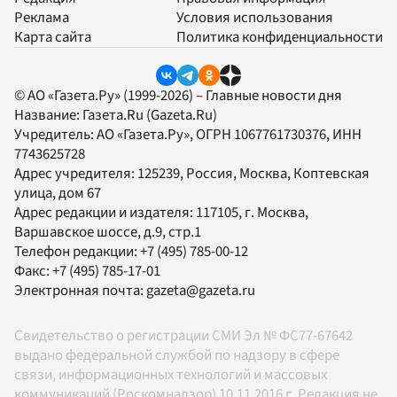
Реклама
Условия использования
Карта сайта
Политика конфиденциальности
© АО «Газета.Ру» (1999-2026) – Главные новости дня
Название:
Газета.Ru
(Gazeta.Ru)
Учредитель:
АО «Газета.Ру»
, ОГРН 1067761730376, ИНН
7743625728
Адрес учредителя: 125239, Россия, Москва, Коптевская
улица, дом 67
Адрес редакции и издателя:
117105
, г.
Москва
,
Варшавское шоссе, д.9, стр.1
Телефон редакции:
+7 (495) 785-00-12
Факс:
+7 (495) 785-17-01
Электронная почта:
gazeta@gazeta.ru
Свидетельство о регистрации СМИ Эл № ФС77-67642
выдано федеральной службой по надзору в сфере
связи, информационных технологий и массовых
коммуникаций (Роскомнадзор) 10.11.2016 г. Редакция не