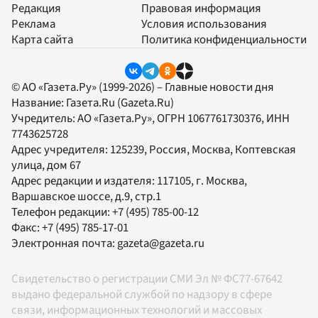
Редакция
Правовая информация
Реклама
Условия использования
Карта сайта
Политика конфиденциальности
© АО «Газета.Ру» (1999-2026) – Главные новости дня
Название:
Газета.Ru
(Gazeta.Ru)
Учредитель:
АО «Газета.Ру»
, ОГРН 1067761730376, ИНН
7743625728
Адрес учредителя: 125239, Россия, Москва, Коптевская
улица, дом 67
Адрес редакции и издателя:
117105
, г.
Москва
,
Варшавское шоссе, д.9, стр.1
Телефон редакции:
+7 (495) 785-00-12
Факс:
+7 (495) 785-17-01
Электронная почта:
gazeta@gazeta.ru
Свидетельство о регистрации СМИ Эл № ФС77-67642
выдано федеральной службой по надзору в сфере
связи, информационных технологий и массовых