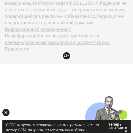
коммуникаций (Роскомнадзор) 10.11.2016 г. Редакция не
несет ответственности за достоверность информации,
содержащейся в рекламных объявлениях. Редакция не
предоставляет справочной информации.
Информация об ограничениях
На информационном ресурсе применяются
рекомендательные технологии в соответствии с
Правилами
18+
СССР запустил человека в космос раньше, чем по
всему США разрешили межрасовые браки