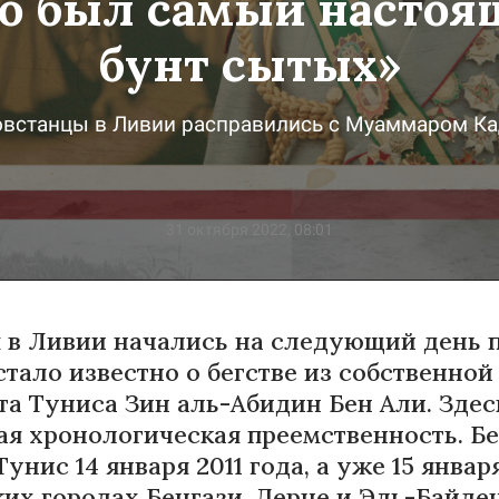
о был самый насто
бунт сытых»
овстанцы в Ливии расправились с Муаммаром К
31 октября 2022, 08:01
 в Ливии начались на следующий день 
 стало известно о бегстве из собственно
та Туниса Зин аль-Абидин Бен Али. Здес
ая хронологическая преемственность. Б
унис 14 января 2011 года, а уже 15 январ
ких городах Бенгази, Дерне и Эль-Байде