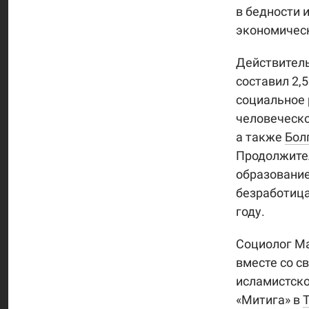
в бедности 
экономическ
Действитель
составил 2,
социальное 
человеческ
а также
Бол
Продолжител
образование
безработица,
году.
Социолог М
вместе со с
исламистско
«Митига» в