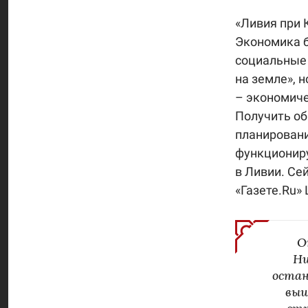
«Ливия при 
Экономика б
социальные 
на земле», 
– экономиче
Получить об
планировани
функциониру
в Ливии. Се
«Газете.Ru»
О
Ни
остан
выш