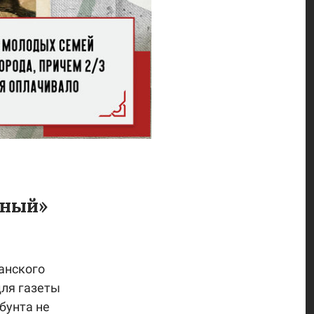
йный»
анского
для газеты
бунта не