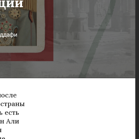
ящий
Редакция
Теперь вы знаете
Спецпроекты
Тесты
Цивилизация
Редакция
Спецпроекты
аддафи
Цивилизация
после
й страны
ь есть
ен Али
я
не