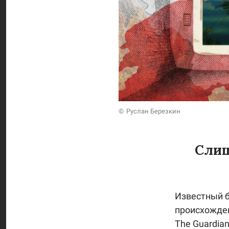
Руслан Березкин
Слиш
Известный б
происхожден
Тhe Guardia