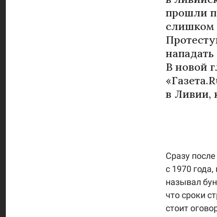
прошли п
слишком 
Протесту
нападать
В новой 
«Газета.R
в Ливии,
Сразу после
с 1970 года
называл бун
что сроки с
стоит огово