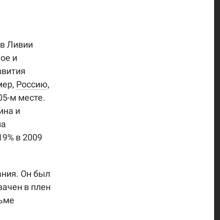
 в Ливии
ое и
звития
мер,
Россию
,
05-м месте.
ина и
ла
19% в 2009
ния. Он был
ачен в плен
рьме