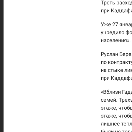
Треть расхо
при Каддафи
Уже 27 янва
учредило фо
населения».
Руслан Бере
по контракт
на стыке ли
при Каддафи
«Вблизи Гад
семей. Трех
этаже, чтоб
этаже, чтоб
лишнее тепл
были не тол