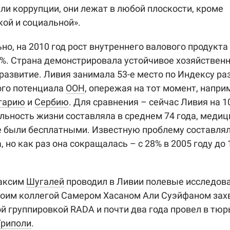
или коррупции, они лежат в любой плоскости, кроме
ой и социальной».
но, на 2010 год рост внутреннего валового продукта
5%. Страна демонстрировала устойчивое хозяйственн
развитие. Ливия занимала 53-е место по Индексу ра
ого потенциала
ООН
, опережая на тот момент, напри
гарию
и
Сербию
. Для сравнения – сейчас Ливия на 1
ьность жизни составляла в среднем 74 года, медиц
 были бесплатными. Известную проблему составля
 но как раз она сокращалась – с 28% в 2005 году до 
аксим
Шугалей
проводил в Ливии полевые исследова
воим коллегой Самером Хасаном Али Суэйфаном захв
й группировкой RADA и почти два года провел в тю
Триполи
.