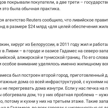
дов покрывали покупатели, а две трети – государств
 это была обычная практика.
ря агентство Reuters сообщило, что ливийское прави
нд в размере $24 млрд «для целей обеспечения жил
зкин, хирург из
Белоруссии
, в 2011 году жил и работа
у в Ливии – в городе и оазисе Гадамес на северо-зап
вийской, алжирской и тунисской границ. По его слова
 особое внимание уделялось именно жилищному во
амеса был построен второй город, приготовленный 
этажные дома со всей инфраструктурой, с кухнями н
ы не перегревать дома изнутри. Если у нас печка на 
ы обогревала дом, то у них обратная проблема – нуж
о, потому и кухни у них на третьем этаже. Такие зап
ько в Гадамесе, во всех городах с численностью от д