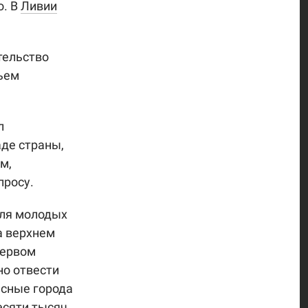
о. В
Ливии
тельство
ьем
л
аде страны,
м,
просу.
для молодых
а верхнем
первом
но отвести
асные города
есяти тысяч