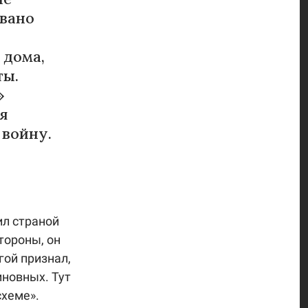
звано
 дома,
ты.
»
я
 войну.
ил страной
тороны, он
гой признал,
иновных. Тут
схеме».