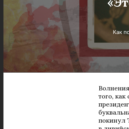
«Эт
Как п
Волнения
того, как
президен
буквальн
покинул Т
в ливийс