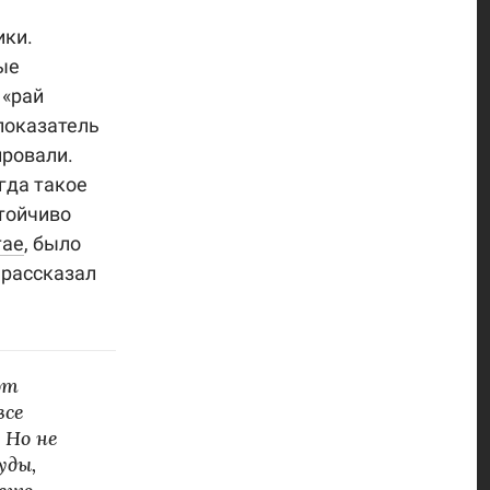
ики.
ые
 «рай
 показатель
ировали.
гда такое
стойчиво
тае
, было
 рассказал
от
все
 Но не
уды,