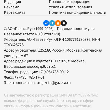
Редакция
Правовая информация
Реклама
Условия использования
Карта сайта
Политика конфиденциальности
© АО «Газета.Ру» (1999-2026) – Главные новости дня
Название:
Газета.Ru
(Gazeta.Ru)
Учредитель:
АО «Газета.Ру»
, ОГРН 1067761730376, ИНН
7743625728
Адрес учредителя: 125239, Россия, Москва, Коптевская
улица, дом 67
Адрес редакции и издателя:
117105
, г.
Москва
,
Варшавское шоссе, д.9, стр.1
Телефон редакции:
+7 (495) 785-00-12
Факс:
+7 (495) 785-17-01
Электронная почта:
gazeta@gazeta.ru
Свидетельство о регистрации СМИ Эл № ФС77-67642
выдано федеральной службой по надзору в сфере
связи, информационных технологий и массовых