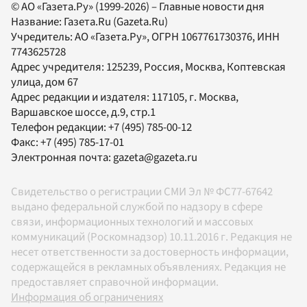
© АО «Газета.Ру» (1999-2026) – Главные новости дня
Название:
Газета.Ru
(Gazeta.Ru)
Учредитель:
АО «Газета.Ру»
, ОГРН 1067761730376, ИНН
7743625728
Адрес учредителя: 125239, Россия, Москва, Коптевская
улица, дом 67
Адрес редакции и издателя:
117105
, г.
Москва
,
Варшавское шоссе, д.9, стр.1
Телефон редакции:
+7 (495) 785-00-12
Факс:
+7 (495) 785-17-01
Электронная почта:
gazeta@gazeta.ru
Свидетельство о регистрации СМИ Эл № ФС77-67642
выдано федеральной службой по надзору в сфере
связи, информационных технологий и массовых
коммуникаций (Роскомнадзор) 10.11.2016 г. Редакция не
несет ответственности за достоверность информации,
содержащейся в рекламных объявлениях. Редакция не
предоставляет справочной информации.
Информация об ограничениях