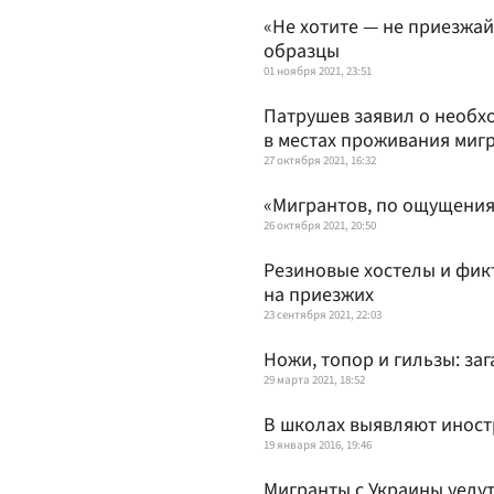
«Не хотите — не приезжай
образцы
01 ноября 2021, 23:51
Патрушев заявил о необх
в местах проживания миг
27 октября 2021, 16:32
«Мигрантов, по ощущения
26 октября 2021, 20:50
Резиновые хостелы и фик
на приезжих
23 сентября 2021, 22:03
Ножи, топор и гильзы: за
29 марта 2021, 18:52
В школах выявляют инос
19 января 2016, 19:46
Мигранты с Украины уедут