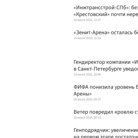
«Инжтрансстрой-СПб»: бе
«Крестовский» почти нер
18 июля 2016, 12:37
«Зенит-Арена» осталась б
15 июля 2016, 21:59
Гендиректор компании «И
в Санкт-Петербурге увед
14 июля 2016, 20:46
ФИФА понизила уровень б
Арены»
05 июля 2016, 00:37
Ветер повредил кровлю с
18 июня 2016, 20:13
Генподрядчик: увеличение
на первом этапе достаточ