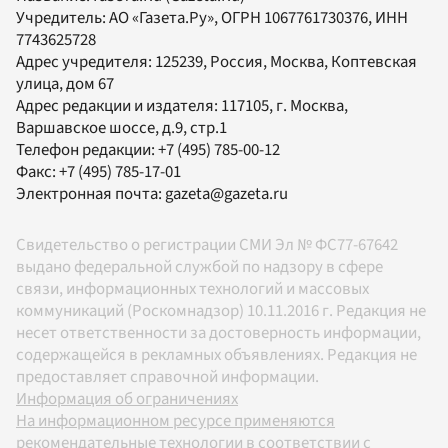
Учредитель:
АО «Газета.Ру»
, ОГРН 1067761730376, ИНН
7743625728
Адрес учредителя: 125239, Россия, Москва, Коптевская
улица, дом 67
Адрес редакции и издателя:
117105
, г.
Москва
,
Варшавское шоссе, д.9, стр.1
Телефон редакции:
+7 (495) 785-00-12
Факс:
+7 (495) 785-17-01
Электронная почта:
gazeta@gazeta.ru
Свидетельство о регистрации СМИ Эл № ФС77-67642
выдано федеральной службой по надзору в сфере
связи, информационных технологий и массовых
коммуникаций (Роскомнадзор) 10.11.2016 г. Редакция не
несет ответственности за достоверность информации,
содержащейся в рекламных объявлениях. Редакция не
предоставляет справочной информации.
Информация об ограничениях
На информационном ресурсе применяются
рекомендательные технологии в соответствии с